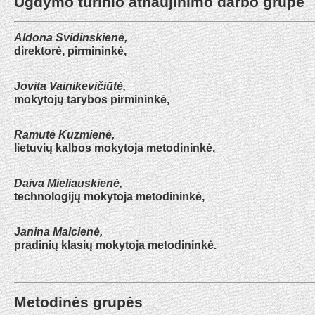
Ugdymo turinio atnaujinimo darbo grupė
Aldona Svidinskienė,
direktorė, pirmininkė,
Jovita Vainikevičiūtė,
mokytojų tarybos pirmininkė,
Ramutė Kuzmienė,
lietuvių kalbos mokytoja metodininkė,
Daiva Mieliauskienė,
technologijų mokytoja metodininkė,
Janina Malcienė,
pradinių klasių mokytoja metodininkė.
Metodinės grupės