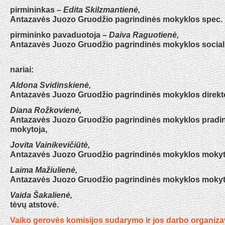
pirmininkas –
Edita Skilzmantienė,
Antazavės Juozo Gruodžio pagrindinės mokyklos spec.
pirmininko pavaduotoja –
Daiva Raguotienė,
Antazavės Juozo Gruodžio pagrindinės mokyklos social
nariai:
Aldona Svidinskienė,
Antazavės Juozo Gruodžio pagrindinės mokyklos direkt
Diana Rožkovienė,
Antazavės Juozo Gruodžio pagrindinės mokyklos pradin
mokytoja,
Jovita Vainikevičiūtė,
Antazavės Juozo Gruodžio pagrindinės mokyklos mokyt
Laima Mažiulienė,
Antazavės Juozo Gruodžio pagrindinės mokyklos mokyt
Vaida Šakalienė,
tėvų atstovė.
Vaiko gerovės komisijos sudarymo ir jos darbo organiz