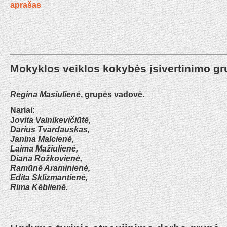
aprašas
Mokyklos veiklos kokybės įsivertinimo gr
Regina Masiulienė
, grupės vadovė.
Nariai:
J
ovita Vainikevičiūtė,
Darius Tvardauskas,
Janina Malcienė,
Laima Mažiulienė,
Diana Rožkovienė,
Ramūnė Araminienė,
Edita Sklizmantienė,
Rima Kėblienė.