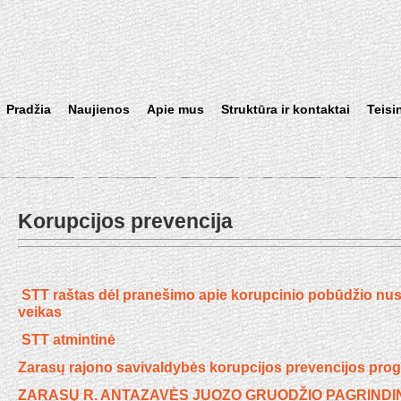
Pradžia
Naujienos
Apie mus
Struktūra ir kontaktai
Teisi
Korupcijos prevencija
STT raštas dėl pranešimo apie korupcinio pobūdžio nu
veikas
STT atmintinė
Zarasų rajono savivaldybės korupcijos prevencijos pro
ZARASŲ R. ANTAZAVĖS JUOZO GRUODŽIO PAGRINDI