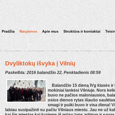
Pradžia
Naujienos
Apie mus
Struktūra ir kontaktai
Teisi
Dvyliktokų išvyka į Vilnių
Paskelbta: 2016 balandžio 22, Penktadienis 08:59
Balandžio 15 dieną IVg klasės ir ke
mokiniai lankėsi Vilniuje. Nors kel
buvo ne pačios maloniausios, bal
osios dienos rytas išaušo saulėtas i
smagi ir puiki buvo ir visa diena! 
labiau susipažinti su pačiu Vilniaus miestu. Jau ne už kal
kai šis miestas kai kuriems iš mūsų taps artimas ir savas