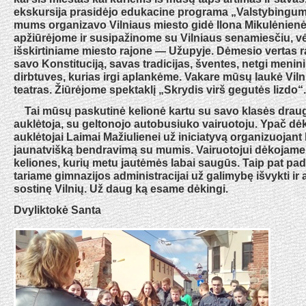
ekskursija prasidėjo edukacine programa „Valstybingumo
mums organizavo Vilniaus miesto gidė Ilona Mikulėnienė.
apžiūrėjome ir susipažinome su Vilniaus senamiesčiu, v
išskirtiniame miesto rajone — Užupyje. Dėmesio vertas raj
savo Konstituciją, savas tradicijas, šventes, netgi menin
dirbtuves, kurias irgi aplankėme. Vakare mūsų laukė Vil
teatras. Žiūrėjome spektaklį „Skrydis virš gegutės lizdo“.
Tai mūsų paskutinė kelionė kartu su savo klasės draug
auklėtoja, su geltonojo autobusiuko vairuotoju. Ypač d
auklėtojai Laimai Mažiulienei už iniciatyvą organizuojant 
jaunatvišką bendravimą su mumis. Vairuotojui dėkojame
keliones, kurių metu jautėmės labai saugūs. Taip pat pa
tariame gimnazijos administracijai už galimybę išvykti ir 
sostinę Vilnių. Už daug ką esame dėkingi.
Dvyliktokė Santa