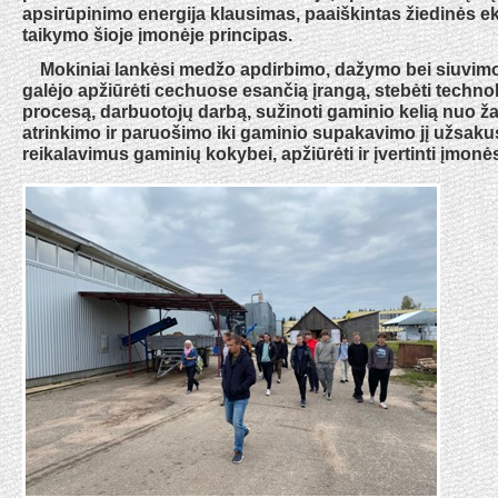
apsirūpinimo energija klausimas, paaiškintas žiedinės 
taikymo šioje įmonėje principas.
Mokiniai lankėsi medžo apdirbimo, dažymo bei siuvim
galėjo apžiūrėti cechuose esančią įrangą, stebėti techn
procesą, darbuotojų darbą, sužinoti gaminio kelią nuo ž
atrinkimo ir paruošimo iki gaminio supakavimo jį užsakus
reikalavimus gaminių kokybei, apžiūrėti ir įvertinti įmon