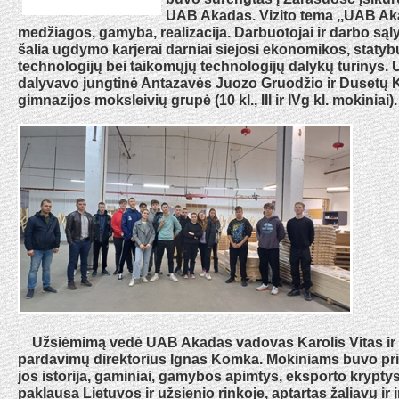
UAB Akadas. Vizito tema ,,UAB Ak
medžiagos, gamyba, realizacija. Darbuotojai ir darbo są
šalia ugdymo karjerai darniai siejosi ekonomikos, statyb
technologijų bei taikomųjų technologijų dalykų turinys.
dalyvavo jungtinė Antazavės Juozo Gruodžio ir Dusetų 
gimnazijos moksleivių grupė (10 kl., III ir IVg kl. mokiniai).
Užsiėmimą vedė UAB Akadas vadovas Karolis Vitas i
pardavimų direktorius Ignas Komka. Mokiniams buvo pri
jos istorija, gaminiai, gamybos apimtys, eksporto krypty
paklausa Lietuvos ir užsienio rinkoje, aptartas žaliavų ir