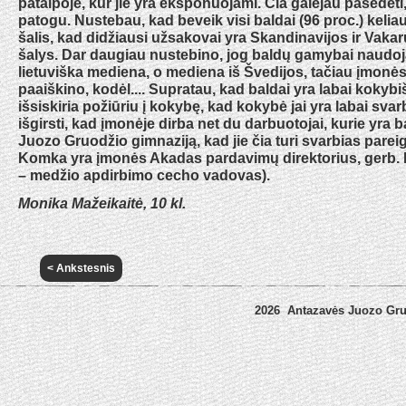
patalpoje, kur jie yra eksponuojami. Čia galėjau pasėdėti, į
patogu. Nustebau, kad beveik visi baldai (96 proc.) keliau
šalis, kad didžiausi užsakovai yra Skandinavijos ir Vak
šalys. Dar daugiau nustebino, jog baldų gamybai naudo
lietuviška mediena, o mediena iš Švedijos, tačiau įmonė
paaiškino, kodėl.... Supratau, kad baldai yra labai kokybi
išsiskiria požiūriu į kokybę, kad kokybė jai yra labai sv
išgirsti, kad įmonėje dirba net du darbuotojai, kurie yra
Juozo Gruodžio gimnaziją, kad jie čia turi svarbias parei
Komka yra įmonės Akadas pardavimų direktorius, gerb. 
– medžio apdirbimo cecho vadovas).
Monika Mažeikaitė, 10 kl.
< Ankstesnis
2026 Antazavės Juozo Gr