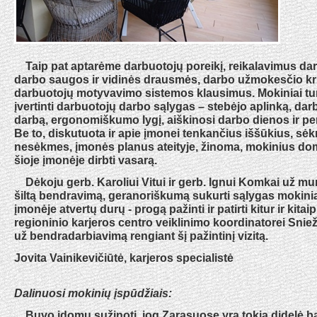
Taip pat aptarėme darbuotojų poreikį, reikalavimus da
darbo saugos ir vidinės drausmės, darbo užmokesčio krit
darbuotojų motyvavimo sistemos klausimus. Mokiniai tu
įvertinti darbuotojų darbo sąlygas – stebėjo aplinką, dar
darbą, ergonomiškumo lygį, aiškinosi darbo dienos ir pe
Be to, diskutuota ir apie įmonei tenkančius iššūkius, sėk
nesėkmes, įmonės planus ateityje, žinoma, mokinius do
šioje įmonėje dirbti vasarą.
Dėkoju gerb. Karoliui Vitui ir gerb. Ignui Komkai už mum
šiltą bendravimą, geranoriškumą sukurti sąlygas mokin
įmonėje atvertų durų - progą pažinti ir patirti kitur ir kit
regioninio karjeros centro veiklinimo koordinatorei Sniež
už bendradarbiavimą rengiant šį pažintinį vizitą.
Jovita Vainikevičiūtė, karjeros specialistė
Dalinuosi mokinių įspūdžiais:
Buvo įdomu sužinoti, jog Zarasuose yra tokia didelė 