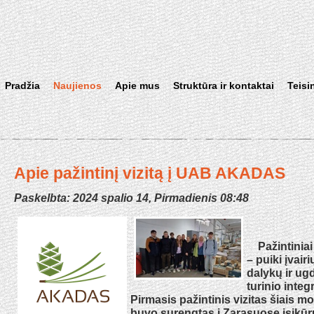
Pradžia
Naujienos
Apie mus
Struktūra ir kontaktai
Teisi
Apie pažintinį vizitą į UAB AKADAS
Paskelbta: 2024 spalio 14, Pirmadienis 08:48
Pažintiniai 
– puiki įvai
dalykų ir ug
turinio inte
Pirmasis pažintinis vizitas šiais m
buvo surengtas į Zarasuose įsikūr