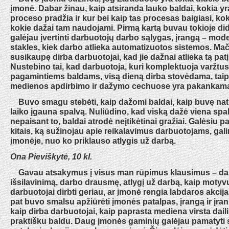
įmonė. Dabar žinau, kaip atsiranda lauko baldai, kokia 
proceso pradžia ir kur bei kaip tas procesas baigiasi, ko
kokie dažai tam naudojami. Pirmą kartą buvau tokioje did
galėjau įvertinti darbuotojų darbo sąlygas, įrangą – mo
stakles, kiek darbo atlieka automatizuotos sistemos. Mač
susikaupę dirba darbuotojai, kad jie dažnai atlieka tą pat
Nustebino tai, kad darbuotoja, kuri komplektuoja varžtus,
pagamintiems baldams, visą dieną dirba stovėdama, taip p
medienos apdirbimo ir dažymo cechuose yra pakankamai
Buvo smagu stebėti, kaip dažomi baldai, kaip buvę natū
laiko įgauna spalvą. Nuliūdino, kad viską dažė viena spal
nepaisant to, baldai atrodė neįtikėtinai gražiai. Galėsiu pa
kitais, ką sužinojau apie reikalavimus darbuotojams, ga
įmonėje, nuo ko priklauso atlygis už darbą.
Ona Pieviškytė, 10 kl.
Gavau atsakymus į visus man rūpimus klausimus – da
išsilavinimą, darbo drausmę, atlygį už darbą, kaip moty
darbuotojai dirbti geriau, ar įmonė rengia labdaros akcija
pat buvo smalsu apžiūrėti įmonės patalpas, įrangą ir įrank
kaip dirba darbuotojai, kaip paprasta mediena virsta dailiu
praktišku baldu. Daug įmonės gaminių galėjau pamatyti s