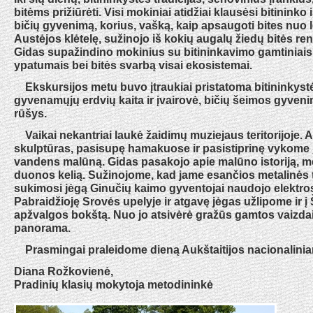
bitėms prižiūrėti. Visi mokiniai atidžiai klausėsi bitininko 
bičių gyvenimą, korius, vašką, kaip apsaugoti bites nuo 
Austėjos klėtelę, sužinojo iš kokių augalų žiedų bitės re
Gidas supažindino mokinius su bitininkavimo gamtiniais i
ypatumais bei bitės svarbą visai ekosistemai.
Ekskursijos metu buvo įtraukiai pristatoma bitininkystės
gyvenamųjų erdvių kaita ir įvairovė, bičių šeimos gyveni
rūšys.
Vaikai nekantriai laukė žaidimų muziejaus teritorijoje. A
skulptūras, pasisupę hamakuose ir pasistiprinę vykome 
vandens malūną. Gidas pasakojo apie malūno istoriją, 
duonos kelią. Sužinojome, kad jame esančios metalinės 
sukimosi jėgą Ginučių kaimo gyventojai naudojo elektro
Pabraidžioję Srovės upelyje ir atgavę jėgas užlipome ir į Š
apžvalgos bokštą. Nuo jo atsivėrė gražūs gamtos vaizdai
panorama.
Prasmingai praleidome dieną Aukštaitijos nacionalinia
Diana Rožkovienė,
Pradinių klasių mokytoja metodininkė