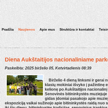
Pradžia
Naujienos
Apie mus
Struktūra ir kontaktai
Teisi
Diena Aukštaitijos nacionaliniame park
Paskelbta: 2025 birželio 05, Ketvirtadienis 08:39
Birželio 4 dieną linksmi ir gerai nu
klasių mokiniai išvyko į pažintinę
kelionę po Aukštaitijos nacionalinį
Senovinės bitininkystės muziejuje
gidas įdomiai pasakojo apie muzi
ekspoziciją vaikai sužinojo apie bitininkystės raidą nuo 
iki šių dienų, bitininkystės tradicijas, senovinius įrankius