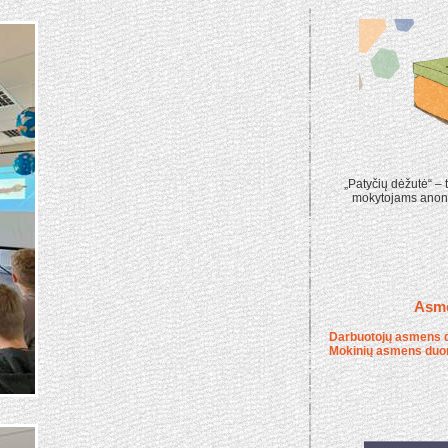
„Patyčių dėžutė“ – t
mokytojams anoni
Asm
Darbuotojų asmens 
Mokinių asmens duo