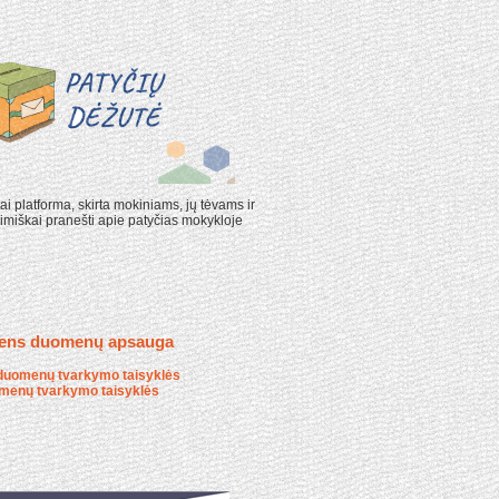
ai platforma, skirta mokiniams, jų tėvams ir
miškai pranešti apie patyčias mokykloje
ens duomenų apsauga
duomenų tvarkymo taisyklės
menų tvarkymo taisyklės