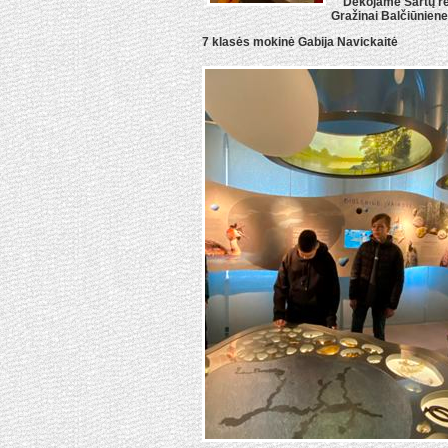
Dėkojame Sartų regi
Gražinai Balčiūniene
7 klasės mokinė Gabija Navickaitė