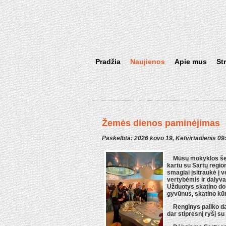
Pradžia
Naujienos
Apie mus
St
Žemės dienos paminėjimas
Paskelbta: 2026 kovo 19, Ketvirtadienis 09
Mūsų mokyklos šešt
kartu su Sartų regio
smagiai įsitraukė į 
vertybėmis ir daly
Užduotys skatino dom
gyvūnus, skatino kū
Renginys paliko daug 
dar stipresnį ryšį su