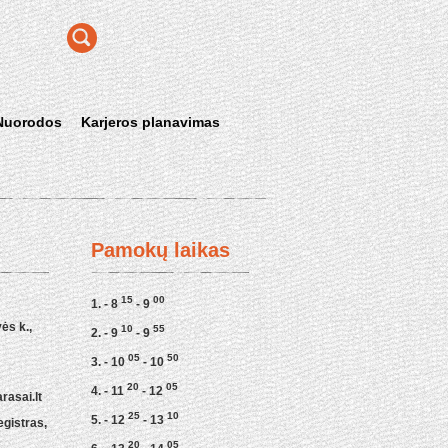
Nuorodos
Karjeros planavimas
Pamokų laikas
15
00
1. - 8
- 9
ės k.,
10
55
2. - 9
- 9
05
50
3. - 10
- 10
20
05
4. - 11
- 12
asai.lt
25
10
5. - 12
- 13
egistras,
20
05