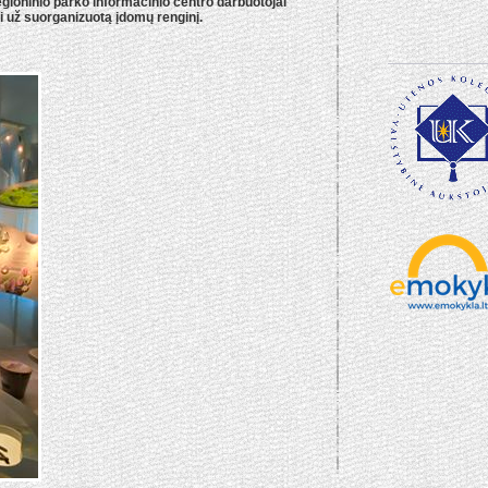
oninio parko informacinio centro darbuotojai
i už suorganizuotą įdomų renginį.