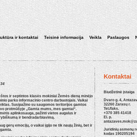
ruktūra ir kontaktai
Teisinė informacija
Veikla
Paslaugos
Kontaktai
:34
Biudžetinė įstaiga
os ir septintos klasės mokiniai Žemės dieną minėjo
Dvaro g. 4, Antazav
ninio parko informacinio centro darbuotojais. Vaikai
32260 Zarasų r.
veiklas. Susipažino su saugomos teritorijos gamtos
Tel./faks.
vavo protmūšyje „Gamta mums, mes gamtai“.
+370 385 41418
ėtis aplinkosauga, pažinti vietos augalus ir
El. p.
rybiškumą ir bendradarbiavimą.
antazaves.mok@zar
gerų emocijų, o vaikai įgijo ne tik naujų žinių, bet ir
Juridinių asmenų r
 gamta.
kodas 190205194