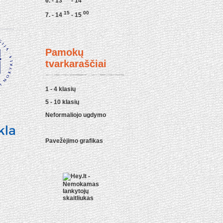
6. - 13
- 14
15
00
7. - 14
- 15
Pamokų
tvarkaraščiai
1 - 4 klasių
5 - 10 klasių
Neformaliojo ugdymo
Pavežėjimo grafikas