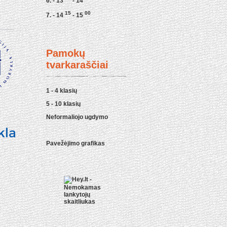
6. - 13
- 14
15
00
7. - 14
- 15
Pamokų
tvarkaraščiai
1 - 4 klasių
5 - 10 klasių
Neformaliojo ugdymo
Pavežėjimo grafikas