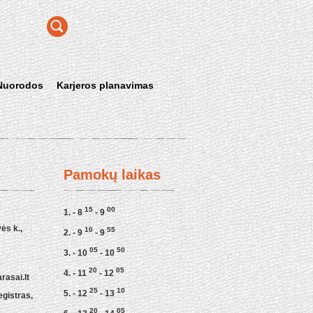
Nuorodos
Karjeros planavimas
Pamokų laikas
15
00
1. - 8
- 9
ės k.,
10
55
2. - 9
- 9
05
50
3. - 10
- 10
20
05
4. - 11
- 12
asai.lt
25
10
5. - 12
- 13
egistras,
20
05