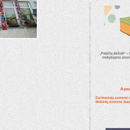
„Patyčių dėžutė“ – t
mokytojams anoni
Asm
Darbuotojų asmens 
Mokinių asmens duo