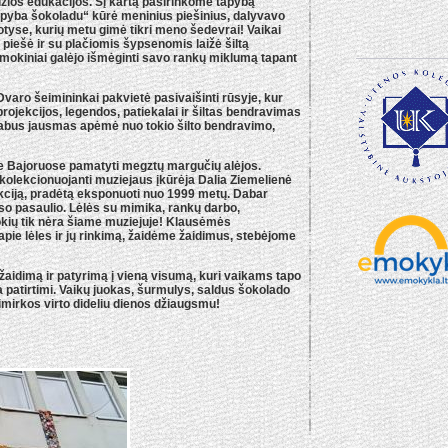
žios edukacijos. Šį kartą pasirinkome tapybą
apyba šokoladu“ kūrė meninius piešinius, dalyvavo
otyse, kurių metu gimė tikri meno šedevrai! Vaikai
 piešė ir su plačiomis šypsenomis laižė šiltą
okiniai galėjo išmėginti savo rankų miklumą tapant
varo šeimininkai pakvietė pasivaišinti rūsyje, kur
 projekcijos, legendos, patiekalai ir šiltas bendravimas
abus jausmas apėmė nuo tokio šilto bendravimo,
 Bajoruose pamatyti megztų margučių alėjos.
 kolekcionuojanti muziejaus įkūrėja Dalia Ziemelienė
kciją, pradėtą eksponuoti nuo 1999 metų. Dabar
viso pasaulio. Lėlės su mimika, rankų darbo,
Kokių tik nėra šiame muziejuje! Klausėmės
apie lėles ir jų rinkimą, žaidėme žaidimus, stebėjome
aidimą ir patyrimą į vieną visumą, kuri vaikams tapo
na patirtimi. Vaikų juokas, šurmulys, saldus šokolado
mirkos virto dideliu dienos džiaugsmu!