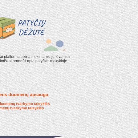
ai platforma, skirta mokiniams, jų tėvams ir
miškai pranešti apie patyčias mokykloje
ens duomenų apsauga
duomenų tvarkymo taisyklės
menų tvarkymo taisyklės