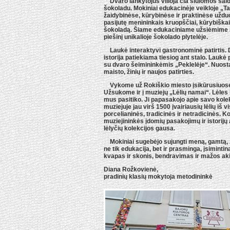
Dvaro lankytojus vilioja čia siūlomos sald
šokoladu. Mokiniai edukacinėje veikloje „T
žaidybinėse, kūrybinėse ir praktinėse uždu
pasijutę menininkais kruopščiai, kūrybiškai
šokoladą. Šiame edukaciniame užsiėmime m
piešinį unikalioje šokolado plytelėje.
Laukė interaktyvi gastronominė patirtis. D
istorija patiekiama tiesiog ant stalo. Laukė
su dvaro šeimininkėmis „Peklelėje“. Nuost
maisto, žinių ir naujos patirties.
Vykome už Rokiškio miesto įsikūrusiuose
Užsukome ir į muziejų „Lėlių namai“. Lėles
mus pasitiko. Ji papasakojo apie savo kole
muziejuje jau virš 1500 įvairiausių lėlių iš 
porcelianinės, tradicinės ir netradicinės. 
muziejininkės įdomių pasakojimų ir istorijų 
lėlyčių kolekcijos gausa.
Mokiniai sugebėjo sujungti meną, gamtą, ž
ne tik edukacija, bet ir prasminga, įsiminti
kvapas ir skonis, bendravimas ir mažos aki
Diana Rožkovienė,
pradinių klasių mokytoja metodininkė