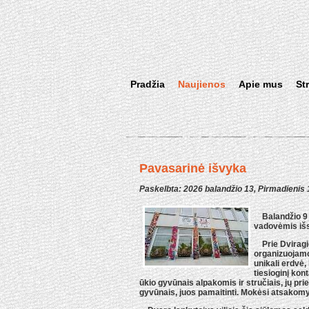
Pradžia
Naujienos
Apie mus
St
Pavasarinė išvyka
Paskelbta: 2026 balandžio 13, Pirmadienis 
Balandžio 9 d
vadovėmis išsi
Prie Dviragio
organizuojamo
unikali erdvė,
tiesioginį ko
ūkio gyvūnais alpakomis ir stručiais, jų pri
gyvūnais, juos pamaitinti. Mokėsi atsakomy