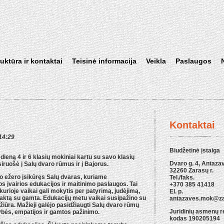
ruktūra ir kontaktai
Teisinė informacija
Veikla
Paslaugos
Kontaktai
14:29
Biudžetinė įstaiga
ieną 4 ir 6 klasių mokiniai kartu su savo klasių
Dvaro g. 4, Antazav
ruošė į Salų dvaro rūmus ir į Bajorus.
32260 Zarasų r.
 ežero įsikūręs Salų dvaras, kuriame
Tel./faks.
s įvairios edukacijos ir maitinimo paslaugos. Tai
+370 385 41418
 kurioje vaikai gali mokytis per patyrimą, judėjimą,
El. p.
ntaktą su gamta. Edukacijų metu vaikai susipažino su
antazaves.mok@zar
ežiūra. Mažieji galėjo pasidžiaugti Salų dvaro rūmų
Juridinių asmenų r
bės, empatijos ir gamtos pažinimo.
kodas 190205194