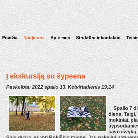
Pradžia
Naujienos
Apie mus
Struktūra ir kontaktai
Teisi
Į ekskursiją su šypsena
Paskelbta: 2022 spalio 13, Ketvirtadienis 19:14
Spalio 7 di
diena. Taigi, 
mokiniai, pla
šypsodamies
savo išvyką.
Salų dvarą, esantį Rokiškio rajone. Jau pakeliui patyrėm