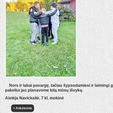
Nors ir labai pavargę, tačiau šypsodamiesi ir laimingi 
pakeliui jau planavome kitą mūsų išvyką.
Aistėja Navickaitė, 7 kl. mokinė
< Ankstesnis