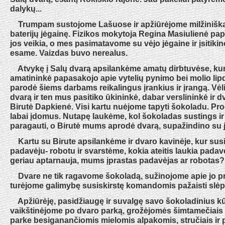
dalykų...
Trumpam sustojome Lašuose ir apžiūrėjome milžinišką 
baterijų jėgainę. Fizikos mokytoja Regina Masiulienė pa
jos veikia, o mes pasimatavome su vėjo jėgaine ir įsitiki
esame. Vaizdas buvo nerealus.
Atvykę į Salų dvarą apsilankėme amatų dirbtuvėse, kur 
amatininkė papasakojo apie vytelių pynimo bei molio li
parodė šiems darbams reikalingus įrankius ir įrangą. Vėl
dvarą ir ten mus pasitiko ūkininkė, dabar verslininkė ir 
Birutė Dapkienė. Visi kartu nuėjome tapyti šokoladu. P
labai įdomus. Nutapę laukėme, kol šokoladas sustings ir
paragauti, o Birutė mums aprodė dvarą, supažindino su jo
Kartu su Birute apsilankėme ir dvaro kavinėje, kur su
padavėju- robotu ir svarstėme, kokia ateitis laukia pada
geriau aptarnauja, mums įprastas padavėjas ar robotas?
Dvare ne tik ragavome šokoladą, sužinojome apie jo prae
turėjome galimybę susiskirstę komandomis pažaisti slėp
Apžiūrėję, pasidžiaugę ir suvalgę savo šokoladinius kū
vaikštinėjome po dvaro parką, grožėjomės šimtamečiais 
parke besiganančiomis mielomis alpakomis, stručiais ir 