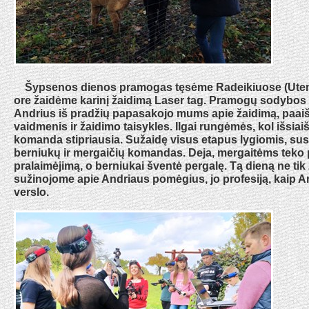
Šypsenos dienos pramogas tęsėme Radeikiuose (Uteno
ore žaidėme karinį žaidimą Laser tag. Pramogų sodybos
Andrius iš pradžių papasakojo mums apie žaidimą, paa
vaidmenis ir žaidimo taisykles. Ilgai rungėmės, kol išsiai
komanda stipriausia. Sužaidę visus etapus lygiomis, sus
berniukų ir mergaičių komandas. Deja, mergaitėms teko p
pralaimėjimą, o berniukai šventė pergalę. Tą dieną ne tik 
sužinojome apie Andriaus pomėgius, jo profesiją, kaip A
verslo.