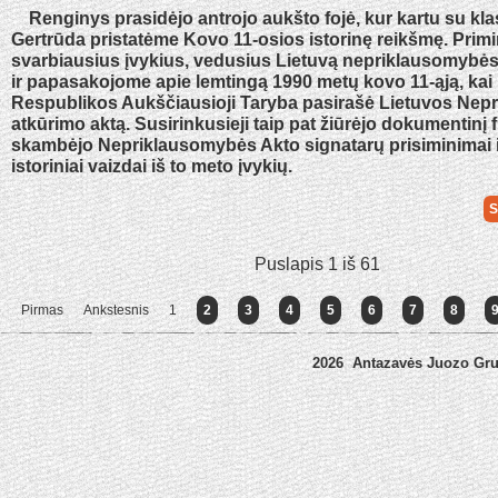
Renginys prasidėjo antrojo aukšto fojė, kur kartu su kl
Gertrūda pristatėme Kovo 11-osios istorinę reikšmę. Pri
svarbiausius įvykius, vedusius Lietuvą nepriklausomybės 
ir papasakojome apie lemtingą 1990 metų kovo 11-ąją, kai
Respublikos Aukščiausioji Taryba pasirašė Lietuvos Ne
atkūrimo aktą. Susirinkusieji taip pat žiūrėjo dokumentinį 
skambėjo Nepriklausomybės Akto signatarų prisiminimai 
istoriniai vaizdai iš to meto įvykių.
S
Puslapis 1 iš 61
Pirmas
Ankstesnis
1
2
3
4
5
6
7
8
2026 Antazavės Juozo Gr