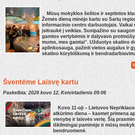
Mūsų mokyklos šeštos ir septintos kla
Žemės dieną minėjo kartu su Sartų regio
informacinio centro darbuotojais. Vaikai
įsitraukė į veiklas. Susipažino su saugom
gamtos vertybėmis ir dalyvavo protmūš
mums, mes gamtai“. Užduotys skatino d
aplinkosauga, pažinti vietos augalus ir 
skatino kūrybiškumą ir bendradarbiavim
S
Šventėme Laisvę kartu
Paskelbta: 2026 kovo 12, Ketvirtadienis 09:06
Kovo 11-oji – Lietuvos Nepriklau
atkūrimo diena – kasmet primena api
vienybę ir laisvės vertę. Šią prasmi
iškilmingai paminėjo ir mūsų mokyk
bendruomenė.