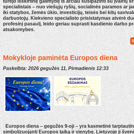
turėjo išskirtinę galimybę iš arčiau susipažinti su įvairių sr
specialistais – nuo viešųjų ryšių, socialinės paramos ar j
iki statybos, žemės ūkio, investicijų, teisės bei kitų saviv
darbuotojų. Kiekvieno specialisto prisistatymas atvėrė duri
profesinį pasaulį, leido geriau suprasti kasdienio darbo p
atsakomybes.
S
Mokykloje paminėta Europos diena
Paskelbta: 2026 gegužės 11, Pirmadienis 12:33
Europos diena – gegužės 9-oji – yra kasmetinė tarptautin
simbolizuojanti Europos taiką ir vienybę. Lietuvoje ji šve