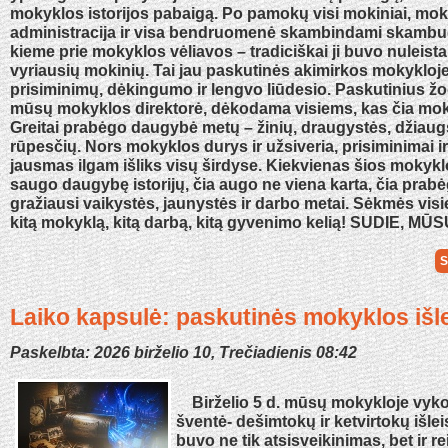
mokyklos istorijos pabaigą. Po pamokų visi mokiniai, mokyt
administracija ir visa bendruomenė skambindami skambuč
kieme prie mokyklos vėliavos – tradiciškai ji buvo nuleist
vyriausių mokinių. Tai jau paskutinės akimirkos mokykloj
prisiminimų, dėkingumo ir lengvo liūdesio. Paskutinius žod
mūsų mokyklos direktorė, dėkodama visiems, kas čia mokė
Greitai prabėgo daugybė metų – žinių, draugystės, džiaug
rūpesčių. Nors mokyklos durys ir užsiveria, prisiminimai i
jausmas ilgam išliks visų širdyse. Kiekvienas šios mokyk
saugo daugybę istorijų, čia augo ne viena karta, čia prab
gražiausi vaikystės, jaunystės ir darbo metai. Sėkmės vis
kitą mokyklą, kitą darbą, kitą gyvenimo kelią! SUDIE, 
S
Laiko kapsulė: paskutinės mokyklos išl
Paskelbta: 2026 birželio 10, Trečiadienis 08:42
Birželio 5 d. mūsų mokykloje vyko
šventė- dešimtokų ir ketvirtokų išlei
buvo ne tik atsisveikinimas, bet ir 