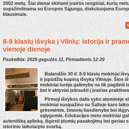
2002 metų. Šiai dienai skiriami įvairūs renginiai, kurių m
supažindinama su Europos Sąjunga, diskutuojama Europa
klausimais.
S
8-9 klasių išvyka į Vilnių: istorija ir pra
vienoje dienoje
Paskelbta: 2026 gegužės 11, Pirmadienis 12:29
Balandžio 30 d. 8-9 klasių mokiniai išvy
ir įspūdžių kupiną išvyką Vilniuje. Šios 
mokiniai turėjo galimybę ne tik pagilinti i
bet ir aktyviai įsitraukti į įvairias praktine
Pirmoji išvykos dalis vyko atominėje sl
mokiniai susipažino su Šaltojo karo laiko
grėsmėmis, žmonių kasdienybe bei išgy
sąlygomis. Edukacijos metu mokiniai gal
autentišką aplinką, išgirsti įdomių pasakojimų bei geriau s
istorinio laikotarpio svarbą.