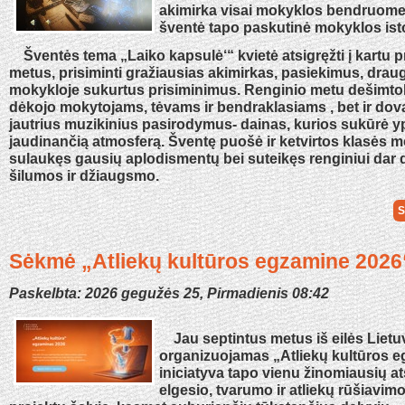
akimirka visai mokyklos bendruomen
šventė tapo paskutinė mokyklos isto
Šventės tema „Laiko kapsulė‘“ kvietė atsigręžti į kartu p
metus, prisiminti gražiausias akimirkas, pasiekimus, draug
mokykloje sukurtus prisiminimus. Renginio metu dešimtok
dėkojo mokytojams, tėvams ir bendraklasiams , bet ir dov
jautrius muzikinius pasirodymus- dainas, kurios sukūrė yp
jaudinančią atmosferą. Šventę puošė ir ketvirtos klasės mo
sulaukęs gausių aplodismentų bei suteikęs renginiui dar
šilumos ir džiaugsmo.
S
Sėkmė „Atliekų kultūros egzamine 2026
Paskelbta: 2026 gegužės 25, Pirmadienis 08:42
Jau septintus metus iš eilės Lietu
organizuojamas „Atliekų kultūros e
iniciatyva tapo vienu žinomiausių a
elgesio, tvarumo ir atliekų rūšiavim