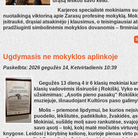
drąsą ieškoti savo kelio.
Karjeros specialistė mokiniams s
nuotaikingą viktoriną apie Zarasų profesinę mokyklą. Moki
įsitraukė, drąsiai atsakinėjo į klausimus, o teisingiausiai a
pradžiuginti simbolinėmis mokyklos dovanomis – firminiais
S
Ugdymasis ne mokyklos aplinkoje
Paskelbta: 2026 gegužės 14, Ketvirtadienis 10:39
Gegužės 13 dieną 4 ir 6 klasių mokiniai kar
klasių vadovėmis išsiruošė į Rokiškį. Vyko 
užsiėmimas: „Ąsotis pieno pasakų“ Rokiškio
muziejuje, išnaudojant Kultūros paso galimy
Molis – priemonė lipdymui, be kurios neįs
puodelio, lėkštutės, padėkliuko, žvakidės, ąso
Mokiniai, sušildę molį savo rankutėse, svajoj
savo ąsotį – tokį, kokį matė močiutės virtuvė
knygose. Leidosi į kūrybinę kelionę, kurioje pienas virto 