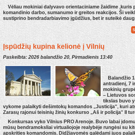
Vėliau mokiniai dalyvavo orientaciniame žaidime ,kuris 
komandinio darbo, sumanumo ir greitos reakcijos. Ši veikl
sustiprino bendradarbiavimo įgūdžius, bet ir suteikė daug
S
Įspūdžių kupina kelionė į Vilnių
Paskelbta: 2026 balandžio 20, Pirmadienis 13:40
Balandžio 14
antradienį, 7 i
mokinių grupė
– Lietuvos so
tikslas buvo 
vykome palaikyti dešimtokų komandos „Justicija“, kuri a
Zarasų rajonui teisinių žinių konkurso „Aš ir policija“ II tur
Konkursas vyko Vilnius PRO Arenoje. Buvo labai įdomu s
mūsų bendramoksliai virtualiojoje realybėje rungėsi su k
apskrities komandomis. Didžiavomės galėdami juos palaik