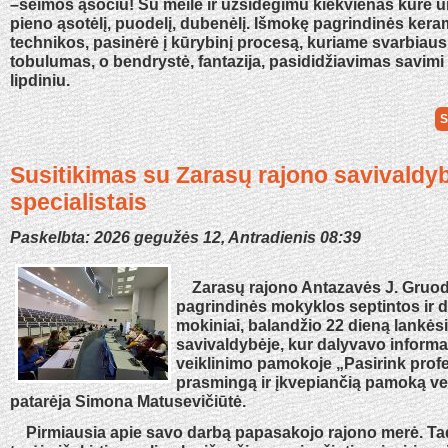
–šeimos ąsočiu! Su meile ir užsidegimu kiekvienas kūrė u
pieno ąsotėlį, puodelį, dubenėlį. Išmokę pagrindinės ker
technikos, pasinėrė į kūrybinį procesą, kuriame svarbiaus
tobulumas, o bendrystė, fantazija, pasididžiavimas savimi 
lipdiniu.
S
Susitikimas su Zarasų rajono savivaldy
specialistais
Paskelbta: 2026 gegužės 12, Antradienis 08:39
Zarasų rajono Antazavės J. Gruod
pagrindinės mokyklos septintos ir 
mokiniai, balandžio 22 dieną lankės
savivaldybėje, kur dalyvavo informa
veiklinimo pamokoje „Pasirink profes
prasmingą ir įkvepiančią pamoką v
patarėja Simona Matusevičiūtė.
Pirmiausia apie savo darbą papasakojo rajono merė. Ta