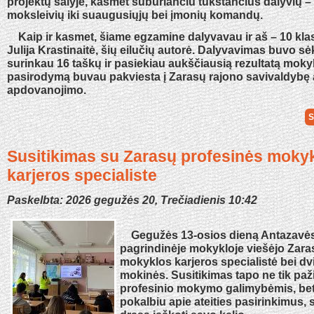
projektų šalyje, kasmet suburiančiu tūkstančius dalyvių –
moksleivių iki suaugusiųjų bei įmonių komandų.
Kaip ir kasmet, šiame egzamine dalyvavau ir aš – 10 kl
Julija Krastinaitė, šių eilučių autorė. Dalyvavimas buvo s
surinkau 16 taškų ir pasiekiau aukščiausią rezultatą moky
pasirodymą buvau pakviesta į Zarasų rajono savivaldybę a
apdovanojimo.
S
Susitikimas su Zarasų profesinės moky
karjeros specialiste
Paskelbta: 2026 gegužės 20, Trečiadienis 10:42
Gegužės 13-osios dieną Antazavės
pagrindinėje mokykloje viešėjo Zara
mokyklos karjeros specialistė bei dv
mokinės. Susitikimas tapo ne tik paž
profesinio mokymo galimybėmis, bet 
pokalbiu apie ateities pasirinkimus, 