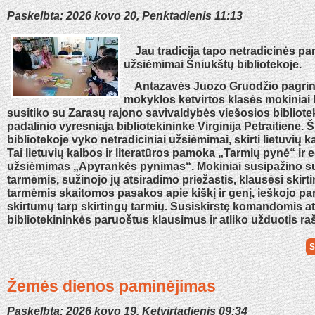
Paskelbta: 2026 kovo 20, Penktadienis 11:13
Jau tradicija tapo netradicinės pa
užsiėmimai Šniukštų bibliotekoje.
Antazavės Juozo Gruodžio pagrin
mokyklos ketvirtos klasės mokiniai
susitiko su Zarasų rajono savivaldybės viešosios bibliot
padalinio vyresniąja bibliotekininke Virginija Petraitiene. 
bibliotekoje vyko netradiciniai užsiėmimai, skirti lietuvių k
Tai lietuvių kalbos ir literatūros pamoka „Tarmių pynė“ ir 
užsiėmimas „Apyrankės pynimas“. Mokiniai susipažino su
tarmėmis, sužinojo jų atsiradimo priežastis, klausėsi skir
tarmėmis skaitomos pasakos apie kiškį ir genį, ieškojo p
skirtumų tarp skirtingų tarmių. Susiskirstę komandomis at
bibliotekininkės paruoštus klausimus ir atliko užduotis raš
S
Žemės dienos paminėjimas
Paskelbta: 2026 kovo 19, Ketvirtadienis 09:34