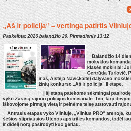
S
„Aš ir policija“ – vertinga patirtis Vilniuj
Paskelbta: 2026 balandžio 20, Pirmadienis 13:12
Balandžio 14 die
mokyklos komanda „
klasės mokiniai: Juli
Gertrūda Turlovič, P
ir aš, Aistėja Navickaitė) dalyvavo mokslei
žinių konkurso „Aš ir policija“ II etape.
Į šį etapą patekome sėkmingai pasirodę I
vyko Zarasų rajono policijos komisariate. Ten, tarp devy
iškovojome pirmąją vietą ir pelnėme teisę atstovauti rajonu
Antrasis etapas vyko Vilniuje, „Vilnius PRO“ arenoje, ku
šešios stipriausios Utenos apskrities komandos, todėl jaut
ir didelį norą pasirodyti kuo geriau.