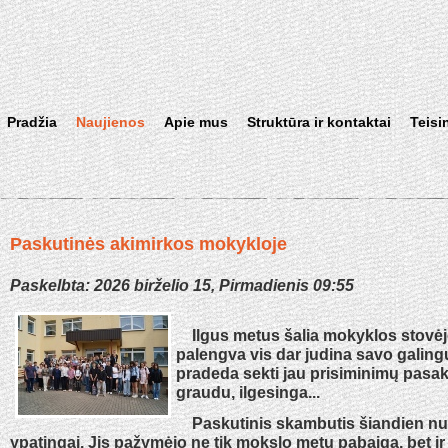
Pradžia
Naujienos
Apie mus
Struktūra ir kontaktai
Teisi
Paskutinės akimirkos mokykloje
Paskelbta: 2026 birželio 15, Pirmadienis 09:55
Ilgus metus šalia mokyklos stovė
palengva vis dar judina savo galing
pradeda sekti jau prisiminimų pasaką
graudu, ilgesinga...
Paskutinis skambutis šiandien n
ypatingai. Jis pažymėjo ne tik mokslo metų pabaigą, bet i