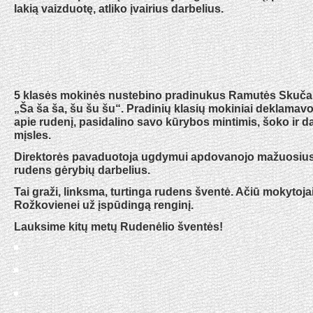
lakią vaizduotę, atliko įvairius darbelius.
5 klasės mokinės nustebino pradinukus Ramutės Skučait
„Ša ša ša, šu šu šu“. Pradinių klasių mokiniai deklamavo
apie rudenį, pasidalino savo kūrybos mintimis, šoko ir d
mįsles.
Direktorės pavaduotoja ugdymui apdovanojo mažuosius
rudens gėrybių darbelius.
Tai graži, linksma, turtinga rudens šventė. Ačiū mokytoja
Rožkovienei už įspūdingą renginį.
Lauksime kitų metų Rudenėlio šventės!