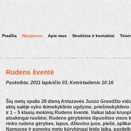
Pradžia
Naujienos
Apie mus
Struktūra ir kontaktai
Teisi
Rudens šventė
Paskelbta: 2011 lapkričio 03, Ketvirtadienis 10:16
Šių metų spalio 28 dieną Antazavės Juozo Gruodžio vid
aktų salėje vyko ikimokyklinio ugdymo, priešmokyklini
ir 1 – 5 klasių mokinių Rudens šventė. Vaikai labai kruopš
atsakingai ruošėsi. Rudens gėrybėmis išpuoštos visos k
rinko rudens gėrybes, lapus, džiovino juos, piešė, aplik
Namuose ir pamokų metu kūrybingai leido laiką, pasitelkę 