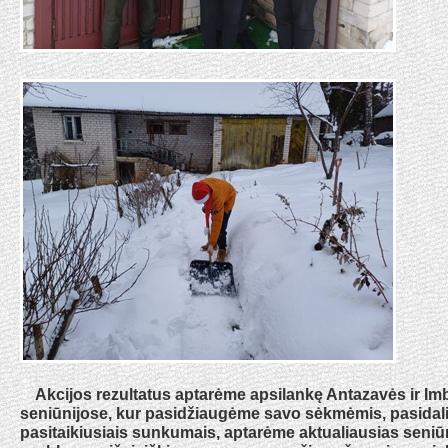
Akcijos rezultatus aptarėme apsilankę Antazavės ir Im
seniūnijose, kur pasidžiaugėme savo sėkmėmis, pasida
pasitaikiusiais sunkumais, aptarėme aktualiausias seniū