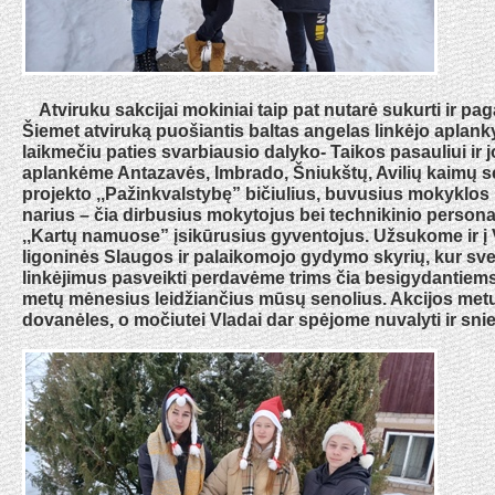
Atviruku sakcijai mokiniai taip pat nutarė sukurti ir pag
Šiemet atviruką puošiantis baltas angelas linkėjo aplank
laikmečiu paties svarbiausio dalyko- Taikos pasauliui ir
aplankėme Antazavės, Imbrado, Šniukštų, Avilių kaimų s
projekto ,,Pažinkvalstybę” bičiulius, buvusius mokykl
narius – čia dirbusius mokytojus bei technikinio person
,,Kartų namuose” įsikūrusius gyventojus. Užsukome ir į
ligoninės Slaugos ir palaikomojo gydymo skyrių, kur sve
linkėjimus pasveikti perdavėme trims čia besigydantiems 
metų mėnesius leidžiančius mūsų senolius. Akcijos metu
dovanėles, o močiutei Vladai dar spėjome nuvalyti ir sni