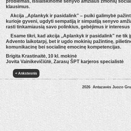
problemas, išsiaiškinome senyvo amžiaus žmonių socia
klausimus.
Akcija ,,Aplankyk ir pasidalink” – puiki galimybė pažinti
kurioje gyveni, ugdyti sempatiją ir simpatiją senyvo amž
rasti tinkamiausią savo polinkius, gebėjimus ir interesus a
Esame tikri, kad akcija ,,Aplankyk ir pasidalink” ne tik
Advento laikotarpį, bet ir ugdo mokinių pažintinę, pilieti
komunikacinę bei socialinę emocinę kompetencijas.
Brigita Krastinaitė, 10 kl. mokinė
Jovita Vainikevičiūtė, Zarasų ŠPT karjeros specialistė
< Ankstesnis
2026 Antazavės Juozo Gr