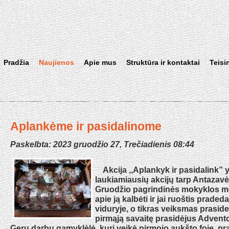
Pradžia
Naujienos
Apie mus
Struktūra ir kontaktai
Teisi
Aplankėme ir pasidalinome
Paskelbta: 2023 gruodžio 27, Trečiadienis 08:44
Akcija ,,Aplankyk ir pasidalink” y
laukiamiausių akcijų tarp Antazav
Gruodžio pagrindinės mokyklos mo
apie ją kalbėti ir jai ruoštis praded
viduryje, o tikras veiksmas prasid
pirmąją savaitę prasidėjus Advento 
Gerų darbų gamyklėlė, kuri veikė pirmojo aukšto foje, pr