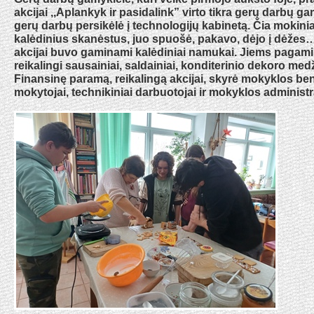
akcijai ,,Aplankyk ir pasidalink” virto tikra gerų darbų ga
gerų darbų persikėlė į technologijų kabinetą. Čia mokini
kalėdinius skanėstus, juo spuošė, pakavo, dėjo į dėžes…
akcijai buvo gaminami kalėdiniai namukai. Jiems pagami
reikalingi sausainiai, saldainiai, konditerinio dekoro med
Finansinę paramą, reikalingą akcijai, skyrė mokyklos 
mokytojai, technikiniai darbuotojai ir mokyklos administr