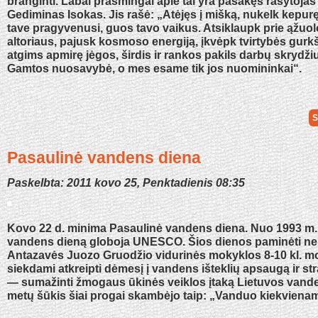
branginti. Labai prasmingai apie tai yra pasakęs rašytoja
Gediminas Isokas. Jis rašė: „Atėjęs į mišką, nukelk kepurę 
tave pragyvenusi, guos tavo vaikus. Atsiklaupk prie ąžuo
altoriaus, pajusk kosmoso energiją, įkvėpk tvirtybės gurkšn
atgims apmirę jėgos, širdis ir rankos pakils darbų skrydži
Gamtos nuosavybė, o mes esame tik jos nuomininkai“.
S
Pasaulinė vandens diena
Paskelbta: 2011 kovo 25, Penktadienis 08:35
Kovo 22 d. minima Pasaulinė vandens diena. Nuo 1993 m. 
vandens dieną globoja UNESCO. Šios dienos paminėti ne
Antazavės Juozo Gruodžio vidurinės mokyklos 8-10 kl. mok
siekdami atkreipti dėmesį į vandens išteklių apsaugą ir stra
— sumažinti žmogaus ūkinės veiklos įtaką Lietuvos vand
metų šūkis šiai progai skambėjo taip: „Vanduo kiekvienam