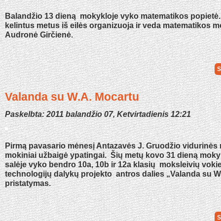
Balandžio 13 dieną mokykloje vyko matematikos popietė. 
kelintus metus iš eilės organizuoja ir veda matematikos m
Audronė Girčienė.
S
Valanda su W.A. Mocartu
Paskelbta: 2011 balandžio 07, Ketvirtadienis 12:21
Pirmą pavasario mėnesį Antazavės J. Gruodžio vidurinės
mokiniai užbaigė ypatingai. Šių metų kovo 31 dieną moky
salėje vyko bendro 10a, 10b ir 12a klasių moksleivių vokie
technologijų dalykų projekto antros dalies „Valanda su W
pristatymas.
S