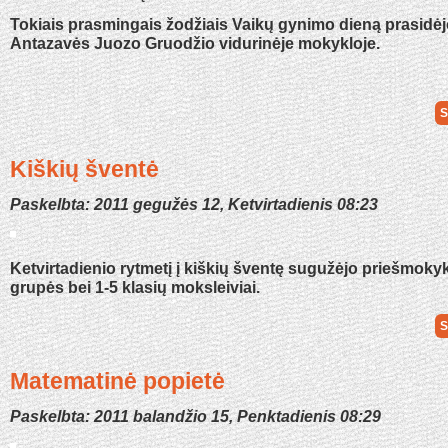
Tokiais prasmingais žodžiais Vaikų gynimo dieną prasidė
Antazavės Juozo Gruodžio vidurinėje mokykloje.
S
Kiškių šventė
Paskelbta: 2011 gegužės 12, Ketvirtadienis 08:23
Ketvirtadienio rytmetį į kiškių šventę sugužėjo priešmok
grupės bei 1-5 klasių moksleiviai.
S
Matematinė popietė
Paskelbta: 2011 balandžio 15, Penktadienis 08:29