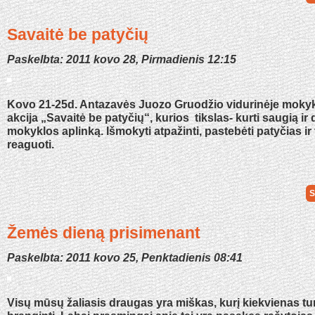
Savaitė be patyčių
Paskelbta: 2011 kovo 28, Pirmadienis 12:15
Kovo 21-25d. Antazavės Juozo Gruodžio vidurinėje mokyk
akcija „Savaitė be patyčių“, kurios tikslas- kurti saugią ir
mokyklos aplinką. Išmokyti atpažinti, pastebėti patyčias ir 
reaguoti.
S
Žemės dieną prisimenant
Paskelbta: 2011 kovo 25, Penktadienis 08:41
Visų mūsų žaliasis draugas yra miškas, kurį kiekvienas turi