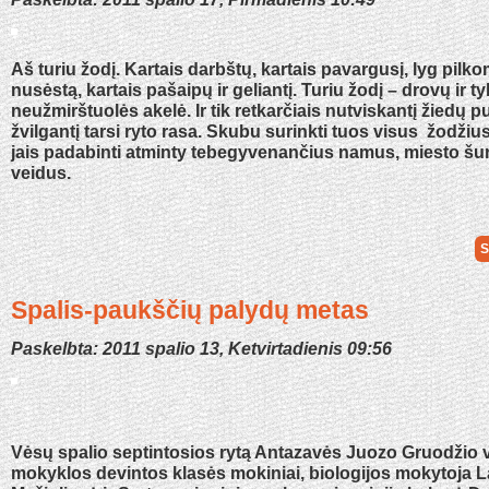
Aš turiu žodį. Kartais darbštų, kartais pavargusį, lyg pilk
nusėstą, kartais pašaipų ir geliantį. Turiu žodį – drovų ir ty
neužmirštuolės akelė. Ir tik retkarčiais nutviskantį žiedų p
žvilgantį tarsi ryto rasa. Skubu surinkti tuos visus žodžiu
jais padabinti atminty tebegyvenančius namus, miesto šu
veidus.
S
Spalis-paukščių palydų metas
Paskelbta: 2011 spalio 13, Ketvirtadienis 09:56
Vėsų spalio septintosios rytą Antazavės Juozo Gruodžio 
mokyklos devintos klasės mokiniai, biologijos mokytoja 