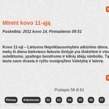
S
Minint kovo 11-ąją
Paskelbta: 2011 kovo 14, Pirmadienis 09:51
Kovo 11-oji – Lietuvos Nepriklausomybės atkūrimo diena
metų ši diena kiekvieno lietuvio širdyje yra išskirtinė ir vis
sutelktumo, ypatingo bendrumo ir kilnių idėjų simboliu. Tą
tauta savo dvasia ir ryžtu susigrąžino Valstybę ir laisvę.
S
Puslapis 59 iš 61
Pirmas
Ankstesnis
52
53
54
55
56
57