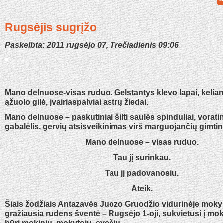
Rugsėjis sugrįžo
Paskelbta: 2011 rugsėjo 07, Trečiadienis 09:06
Mano delnuose-visas ruduo. Gelstantys klevo lapai, kelian
ąžuolo gilė, įvairiaspalviai astrų žiedai.
Mano delnuose – paskutiniai šilti saulės spinduliai, vorati
gabalėlis, gervių atsisveikinimas virš marguojančių gimti
Mano delnuose – visas ruduo.
Tau jį surinkau.
Tau jį padovanosiu.
Ateik.
Šiais žodžiais Antazavės Juozo Gruodžio vidurinėje mokyk
gražiausia rudens šventė – Rugsėjo 1-oji, sukvietusi į mok
būrį mokinių, mokytojų, svečių.