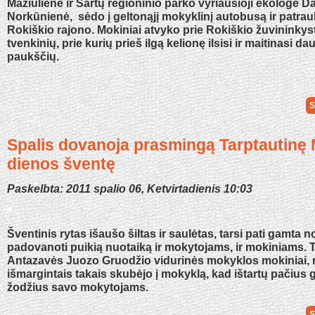
Mažiulienė ir Sartų regioninio parko vyriausioji ekologė D
Norkūnienė, sėdo į geltonąjį mokyklinį autobusą ir patrau
Rokiškio rajono. Mokiniai atvyko prie Rokiškio žuvininkys
tvenkinių, prie kurių prieš ilgą kelionę ilsisi ir maitinasi da
paukščių.
S
Spalis dovanoja prasmingą Tarptautinę
dienos šventę
Paskelbta: 2011 spalio 06, Ketvirtadienis 10:03
Šventinis rytas išaušo šiltas ir saulėtas, tarsi pati gamta n
padovanoti puikią nuotaiką ir mokytojams, ir mokiniams. Tą
Antazavės Juozo Gruodžio vidurinės mokyklos mokiniai, n
išmargintais takais skubėjo į mokyklą, kad ištartų pačius 
žodžius savo mokytojams.
S