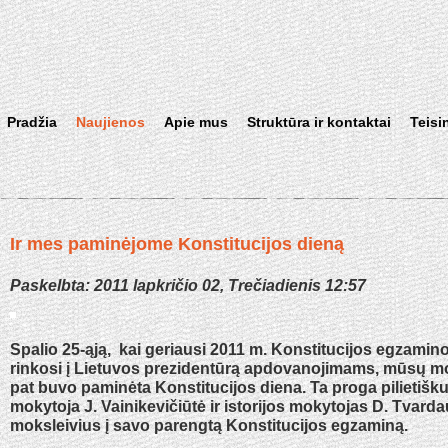
Pradžia
Naujienos
Apie mus
Struktūra ir kontaktai
Teisi
Ir mes paminėjome Konstitucijos dieną
Paskelbta: 2011 lapkričio 02, Trečiadienis 12:57
Spalio 25-ąją, kai geriausi 2011 m. Konstitucijos egzamin
rinkosi į Lietuvos prezidentūrą apdovanojimams, mūsų mo
pat buvo paminėta Konstitucijos diena. Ta proga pilietiš
mokytoja J. Vainikevičiūtė ir istorijos mokytojas D. Tvard
moksleivius į savo parengtą Konstitucijos egzaminą.