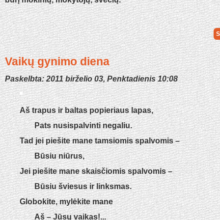
S
Vaikų gynimo diena
Paskelbta: 2011 birželio 03, Penktadienis 10:08
Aš trapus ir baltas popieriaus lapas,
Pats nusispalvinti negaliu.
Tad jei piešite mane tamsiomis spalvomis –
Būsiu niūrus,
Jei piešite mane skaisčiomis spalvomis –
Būsiu šviesus ir linksmas.
Globokite, mylėkite mane
Aš – Jūsų vaikas!...