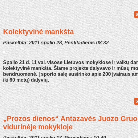
S
Kolektyvinė mankšta
Paskelbta: 2011 spalio 28, Penktadienis 08:32
Spalio 21 d. 11 val. visose Lietuvos mokyklose ir vaikų da
kolektyvinė mankšta. Šiame projekte dalyvavo ir mūsų m
bendruomenė. Į sporto salę susirinko apie 200 įvairaus a
iki 60 metų) dalyvių.
S
„Prozos dienos“ Antazavės Juozo Gruo
vidurinėje mokykloje
Paskelbta: 2011 spalio 17, Pirmadienis 10:49