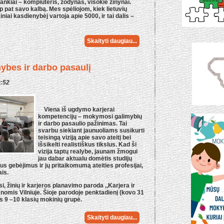
 įrankiai – kompiuteris, žodynas, visokie žinynai.
ip pat savo kalbą. Mes spėliojom, kiek lietuvių
niai kasdienybėj vartoja apie 5000, ir tai dalis –
Skaityti daugiau...
bes ir darbo pasaulį
0:52
Viena iš ugdymo karjerai
kompetencijų – mokymosi galimybių
ir darbo pasaulio pažinimas. Tai
svarbu siekiant jaunuoliams susikurti
teisingą viziją apie savo ateitį bei
išsikelti realistiškus tikslus. Kad ši
vizija taptų realybe, jaunam žmogui
jau dabar aktualu domėtis studijų
imus gebėjimus ir jų pritaikomumą ateities profesijai,
ais.
, žinių ir karjeros planavimo paroda ,,Karjera ir
nomis Vilniuje. Šioje parodoje penktadienį (kovo 31
s 9 –10 klasių mokinių grupė.
Skaityti daugiau...