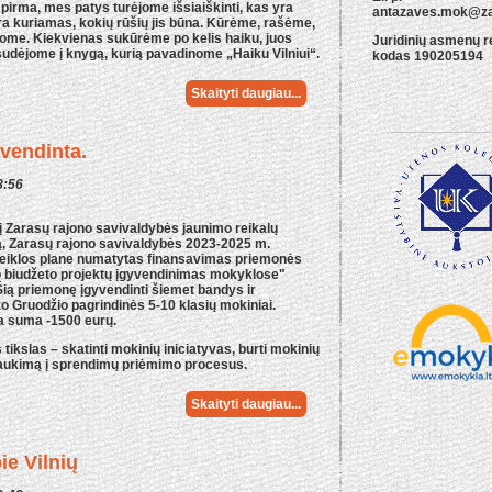
ų pirma, mes patys turėjome išsiaiškinti, kas yra
antazaves.mok@zar
 yra kuriamas, kokių rūšių jis būna. Kūrėme, rašėme,
ome. Kiekvienas sukūrėme po kelis haiku, juos
Juridinių asmenų r
 sudėjome į knygą, kurią pavadinome „Haiku Vilniui“.
kodas 190205194
Skaityti daugiau...
yvendinta.
8:56
 Zarasų rajono savivaldybės jaunimo reikalų
, Zarasų rajono savivaldybės 2023-2025 m.
veiklos plane numatytas finansavimas priemonės
 biudžeto projektų įgyvendinimas mokyklose"
Šią priemonę įgyvendinti šiemet bandys ir
 Gruodžio pagrindinės 5-10 klasių mokiniai.
a suma -1500 eurų.
ikslas – skatinti mokinių iniciatyvas, burti mokinių
raukimą į sprendimų priėmimo procesus.
Skaityti daugiau...
ie Vilnių