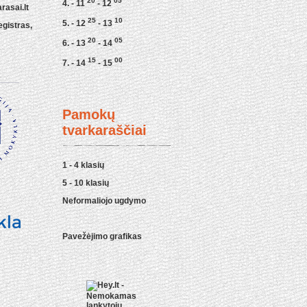
20
05
4. - 11
- 12
asai.lt
25
10
5. - 12
- 13
egistras,
20
05
6. - 13
- 14
15
00
7. - 14
- 15
Pamokų
tvarkaraščiai
1 - 4 klasių
5 - 10 klasių
Neformaliojo ugdymo
Pavežėjimo grafikas