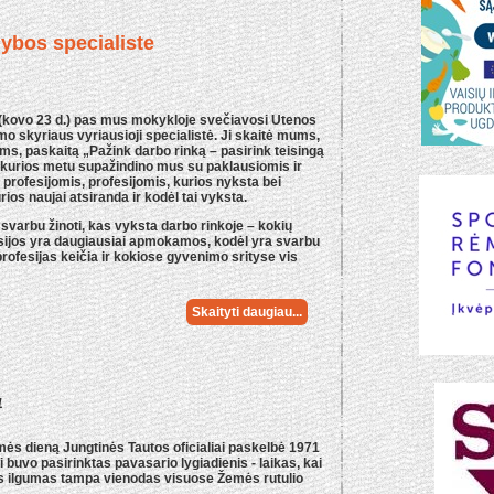
ybos specialiste
(kovo 23 d.) pas mus mokykloje svečiavosi Utenos
o skyriaus vyriausioji specialistė. Ji skaitė mums,
ams, paskaitą „Pažink darbo rinką – pasirink teisingą
, kurios metu supažindino mus su paklausiomis ir
profesijomis, profesijomis, kurios nyksta bei
rios naujai atsiranda ir kodėl tai vyksta.
varbu žinoti, kas vyksta darbo rinkoje – kokių
fesijos yra daugiausiai apmokamos, kodėl yra svarbu
profesijas keičia ir kokiose gyvenimo srityse vis
Skaityti daugiau...
1
s dieną Jungtinės Tautos oficialiai paskelbė 1971
buvo pasirinktas pavasario lygiadienis - laikas, kai
es ilgumas tampa vienodas visuose Žemės rutulio