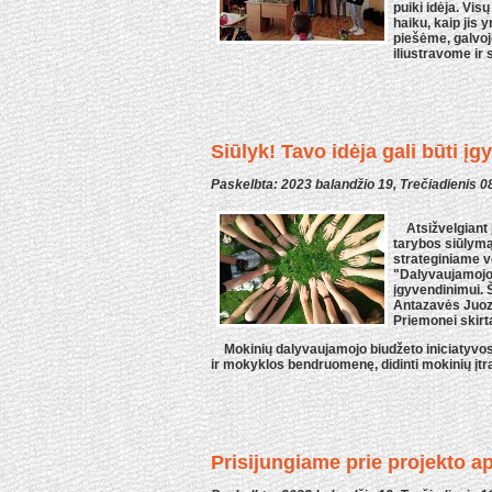
puiki idėja. Vis
haiku, kaip jis
piešėme, galvoj
iliustravome ir
Siūlyk! Tavo idėja gali būti įg
Paskelbta: 2023 balandžio 19, Trečiadienis 0
Atsižvelgiant į
tarybos siūlymą
strateginiame 
"Dalyvaujamojo
įgyvendinimui. 
Antazavės Juozo
Priemonei skirt
Mokinių dalyvaujamojo biudžeto iniciatyvos t
ir mokyklos bendruomenę, didinti mokinių įt
Prisijungiame prie projekto ap