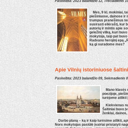
Paskelbta: 2023 balandžio 12, Trečiadienis 1
Mes, 9 kl. mokiniai, ta
piešiniuose, dainose ir 
trumpus pranešimus tema
susirasti eilėraštį, kur 
autorių ir mintis apie s
geležinį vilką, kuri bu
mokytoja, taip pat buvo
Radvano herojinį epą „Ra
ką gi suradome mes?
Apie Vilnių istoriniuose šalti
Paskelbta: 2023 balandžio 09, Sekmadienis 
Mano klasės mok
poezijoje, piešin
turėjome atlikti 
Kiekvienas nagri
Šaltiniai buvo į
ženklai, dainos, 
Darbo planą – ką ir kaip turėsime atlikti, a
Nors mokytojas pasiūlė įvairiai pristatyti na