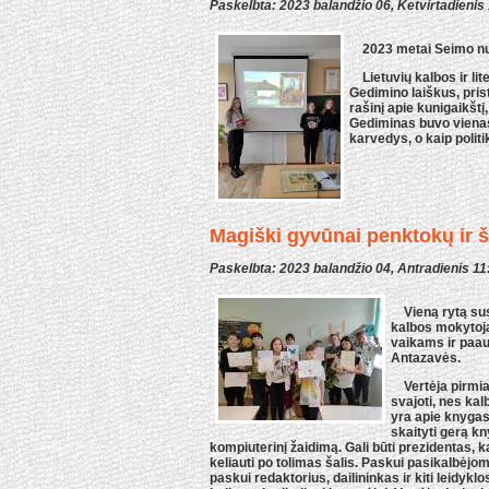
Paskelbta: 2023 balandžio 06, Ketvirtadienis
2023 metai Seimo nut
Lietuvių kalbos ir li
Gedimino laiškus, pri
rašinį apie kunigaikštį
Gediminas buvo vienas
karvedys, o kaip politi
Magiški gyvūnai penktokų ir
Paskelbta: 2023 balandžio 04, Antradienis 11
Vieną rytą sus
kalbos mokytoja
vaikams ir paau
Antazavės.
Vertėja pirmia
svajoti, nes ka
yra apie knygas 
skaityti gerą kn
kompiuterinį žaidimą. Gali būti prezidentas, k
keliauti po tolimas šalis. Paskui pasikalbėjo
paskui redaktorius, dailininkas ir kiti leidyk