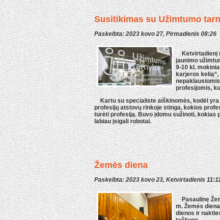
Susitikimas su Užimtumo tarn
Paskelbta: 2023 kovo 27, Pirmadienis 08:26
Ketvirtadienį 
jaunimo užimtum
9-10 kl. mokini
karjeros kelią“
nepaklausiomis 
profesijomis, ku
Kartu su specialiste aiškinomės, kodėl yra s
profesijų atstovų rinkoje stinga, kokios pro
turėti profesiją. Buvo įdomu sužinoti, kokias 
labiau įsigali robotai.
Žemės diena
Paskelbta: 2023 kovo 23, Ketvirtadienis 11:1
Pasaulinę Žemė
m. Žemės dienai 
dienos ir nakti