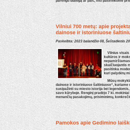
parengti dialogą ar pan., visi pasirinkome pr
Vilniui 700 metų: apie projektą
dainose ir istoriniuose šaltin
Paskelbta: 2023 balandžio 08, Šeštadienis 2
Vilnius visais 
kultūros ir moks
nepamirštamas į
skaičiuojantis m
pasitinka modern
kuri palydėtų m
Mūsų mokykla re
dainose ir istoriniuose šaltiniuose“, kuriame 
susipažinti su miesto istorija bei legendomis, 
savo kūryboje. Renginį pradėjo 7 kl. mokiniai
menančių pasakojimų, prisiminimų, konkrečių i
Pamokos apie Gedimino laiš