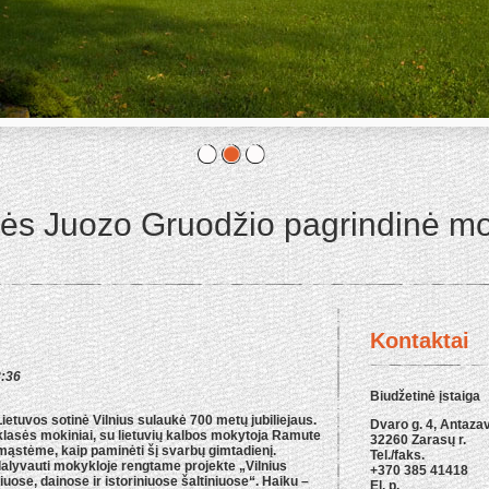
ės Juozo Gruodžio pagrindinė m
Kontaktai
8:36
Biudžetinė įstaiga
etuvos sotinė Vilnius sulaukė 700 metų jubiliejaus.
Dvaro g. 4, Antazav
klasės mokiniai, su lietuvių kalbos mokytoja Ramute
32260 Zarasų r.
mąstėme, kaip paminėti šį svarbų gimtadienį.
Tel./faks.
lyvauti mokykloje rengtame projekte „Vilnius
+370 385 41418
niuose, dainose ir istoriniuose šaltiniuose“. Haiku –
El. p.