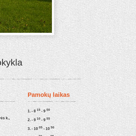
okykla
Pamokų laikas
15
00
1. - 8
- 9
ės k.,
10
55
2. - 9
- 9
05
50
3. - 10
- 10