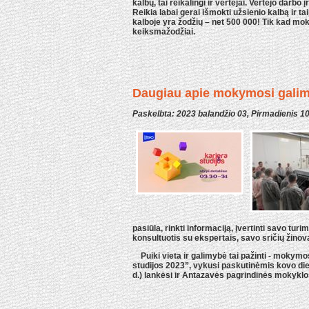
kalbų, tai reikalingi ir vertėjai. Vertėjo darbo
Reikia labai gerai išmokti užsienio kalbą ir ta
kalboje yra žodžių – net 500 000! Tik kad moki
keiksmažodžiai.
Daugiau apie mokymosi galimy
Paskelbta: 2023 balandžio 03, Pirmadienis 1
pasiūla, rinkti informaciją, įvertinti savo tur
konsultuotis su ekspertais, savo sričių žinov
Puiki vieta ir galimybė tai pažinti - mokymosi
studijos 2023”, vykusi paskutinėmis kovo die
d.) lankėsi ir Antazavės pagrindinės mokyklo