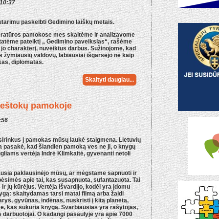
 10:37
arimu paskelbti Gedimino laiškų metais.
teratūros pamokose mes skaitėme ir analizavome
statėme pateiktį „ Gedimino paveikslas“, rašėme
, jo charakterį, nuveiktus darbus. Sužinojome, kad
 žymiausių valdovų, labiausiai išgarsėjo ne kaip
kas, diplomatas.
Skaityti daugiau...
 šeštokų pamokoje
:56
irinkus į pamokas mūsų laukė staigmena. Lietuvių
 pasakė, kad šiandien pamoką ves ne ji, o knygų
gliams vertėja Indrė Klimkaitė, gyvenanti netoli
usia paklausinėjo mūsų, ar mėgstame sapnuoti ir
lbėsimės apie tai, kas susapnuota, sufantazuota. Tai
ir jų kūrėjus. Vertėja išvardijo, kodėl yra įdomu
ygą: skaitydamas tarsi matai filmą arba žaidi
arys, gyvūnas, indėnas, nuskristi į kitą planetą,
me, kas sukuria knygą. Svarbiausias yra rašytojas,
los darbuotojai. O kadangi pasaulyje yra apie 7000