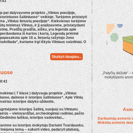
0:43
ip pat dalyvavome projekto „Vilnius poezijoje,
istoriniuose šaltiniuose“ veikloje. Turėjome pristatyti
 „Vilnius lietuvių poezijoje“. Kiekvienas turėjome
būtų minimas Vilnius, ir jį analizavome, pristatydami
ostinę. Pradžių pradžia, aišku, yra legenda apie
vo perduodama iš kartos į kartą. Legendą priminė
 papasakota apie 16 a. lietuvių rašytojo Jono
dviliada“, kuriame irgi iškyla Vilniaus vaizdiniai. O
Skaityti daugiau...
niuose
„Patyčių dėžutė“ – t
mokytojams anoni
08:41
iniai ( 7 klasė ) dalyvauja projekte ,,Vilnius
iuose, dainose ir istorijos šaltiniuose“. Apie Vilnių
įvairias istorijos dalyko užduotis.
Asm
nėjome istorijos šaltinį, susijusį su Vilniumi.
vairūs – vietovardžiai, archeologiniai radiniai, pašto
Gedimino laiškai, istorijos vadovėliai...
Darbuotojų asmens 
Mokinių asmens duo
ptarėme su istorijos mokytoju Dariumi Tvardausku.
grinėjamą temą – sukurti video, padaryti plakatą,