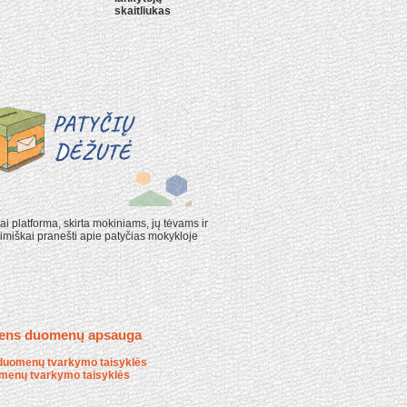
ai platforma, skirta mokiniams, jų tėvams ir
miškai pranešti apie patyčias mokykloje
ens duomenų apsauga
duomenų tvarkymo taisyklės
menų tvarkymo taisyklės