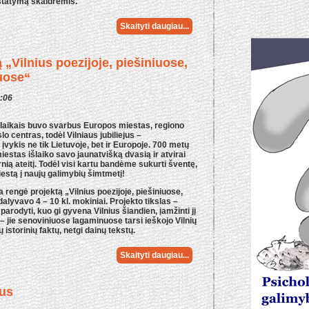
istatymą skaidrėmis.
Skaityti daugiau...
 „Vilnius poezijoje, piešiniuose,
iuose“
0:06
laikais buvo svarbus Europos miestas, regiono
lo centras, todėl Vilniaus jubiliejus –
vykis ne tik Lietuvoje, bet ir Europoje. 700 metų
iestas išlaiko savo jaunatvišką dvasią ir atvirai
ią ateitį. Todėl visi kartu bandėme sukurti šventę,
iestą į naujų galimybių šimtmetį!
ngė projektą „Vilnius poezijoje, piešiniuose,
dalyvavo 4 – 10 kl. mokiniai. Projekto tikslas –
parodyti, kuo gi gyvena Vilnius šiandien, įamžinti jį
 – jie senoviniuose lagaminuose tarsi ieškojo Vilnių
storinių faktų, netgi dainų tekstų.
Skaityti daugiau...
kus