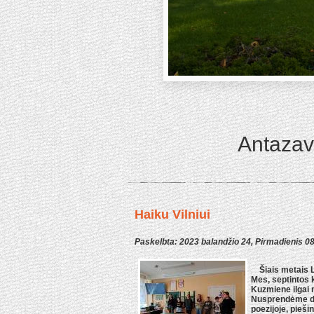
Antazav
Haiku Vilniui
Paskelbta: 2023 balandžio 24, Pirmadienis 0
Šiais metais Li
Mes, septintos 
Kuzmiene ilgai 
Nusprendėme da
poezijoje, pieši