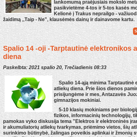
lankomumą praėjusiais mokslo metai
pasikvietėme 4-tos ir 5-tos kasės m
Kelionė į Trakus neprailgo - važiuo
žaidimą ,,Taip - Ne", klausėmės dainų ir dainavome kartu.
S
Spalio 14 -oji -Tarptautinė elektronikos a
diena
Paskelbta: 2021 spalio 20, Trečiadienis 08:33
Spalio 14-ąją minima Tarptautinė e
atliekų diena. Prie šios dienos pam
prisijungėme ir mes, Antazavės Ju
gimnazijos mokiniai.
5-10 klasių mokiniams per biologij
fizikos, informacinių technologijų, t
pamokas vyko diskusija tema "Elektros ir elektroninės įra
ir akumuliatorių atliekų tvarkymas, priėmimo vietos, šių atl
surinkimo būtinybė, žalingas poveikis aplinkai ir žmonių sv