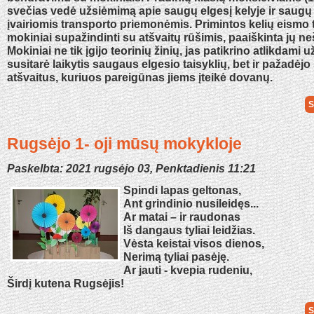
svečias vedė užsiėmimą apie saugų elgesį kelyje ir saug
įvairiomis transporto priemonėmis. Primintos kelių eismo 
mokiniai supažindinti su atšvaitų rūšimis, paaiškinta jų ne
Mokiniai ne tik įgijo teorinių žinių, jas patikrino atlikdami u
susitarė laikytis saugaus elgesio taisyklių, bet ir pažadėjo
atšvaitus, kuriuos pareigūnas jiems įteikė dovanų.
S
Rugsėjo 1- oji mūsų mokykloje
Paskelbta: 2021 rugsėjo 03, Penktadienis 11:21
Spindi lapas geltonas,
Ant grindinio nusileidęs...
Ar matai – ir raudonas
Iš dangaus tyliai leidžias.
Vėsta keistai visos dienos,
Nerimą tyliai pasėję.
Ar jauti - kvepia rudeniu,
Širdį kutena Rugsėjis!
S