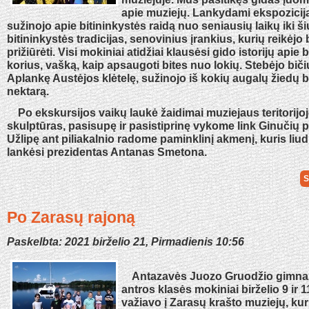
apie muziejų. Lankydami ekspoziciją
sužinojo apie bitininkystės raidą nuo seniausių laikų iki ši
bitininkystės tradicijas, senovinius įrankius, kurių reikėjo
prižiūrėti. Visi mokiniai atidžiai klausėsi gido istorijų apie
korius, vašką, kaip apsaugoti bites nuo lokių. Stebėjo biči
Aplankę Austėjos klėtelę, sužinojo iš kokių augalų žiedų b
nektarą.
Po ekskursijos vaikų laukė žaidimai muziejaus teritorijoj
skulptūras, pasisupę ir pasistiprinę vykome link Ginučių pi
Užlipę ant piliakalnio radome paminklinį akmenį, kuris liudi
lankėsi prezidentas Antanas Smetona.
S
Po Zarasų rajoną
Paskelbta: 2021 birželio 21, Pirmadienis 10:56
Antazavės Juozo Gruodžio gimnazi
antros klasės mokiniai birželio 9 ir 
važiavo į Zarasų krašto muziejų, ku