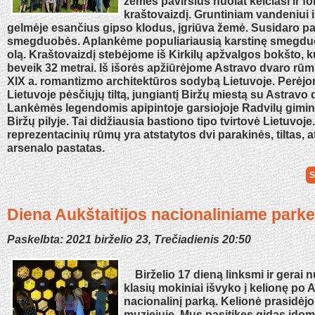
žemės paviršius nuolat keičiasi ir f
kraštovaizdį. Gruntiniam vandeniui 
gelmėje esančius gipso klodus, įgriūva žemė. Susidaro p
smegduobės. Aplankėme populiariausią karstinę smegd
olą. Kraštovaizdį stebėjome iš Kirkilų apžvalgos bokšto, k
beveik 32 metrai. Iš išorės apžiūrėjome Astravo dvaro rūm
XIX a. romantizmo architektūros sodybą Lietuvoje. Perėjo
Lietuvoje pėsčiųjų tiltą, jungiantį Biržų miestą su Astravo 
Lankėmės legendomis apipintoje garsiojoje Radvilų gimin
Biržų pilyje. Tai didžiausia bastiono tipo tvirtovė Lietuvoje
reprezentacinių rūmų yra atstatytos dvi parakinės, tiltas, a
arsenalo pastatas.
S
Diena Aukštaitijos nacionaliniame parke
Paskelbta: 2021 birželio 23, Trečiadienis 20:50
Birželio 17 dieną linksmi ir gerai nu
klasių mokiniai išvyko į kelionę po A
nacionalinį parką. Kelionė prasidėjo
muziejuje. Mus pasitikęs gidas įdom