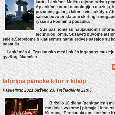
kartu. Lankėme Molėtų rajono turistų pa
Aplankėme etnokosmologijos muziejų, k
požeminę galeriją kilome vis aukštyn. At
salėse buvo pristatomi skirtingi žmogaus
ryšiai su kosminiu pasauliu.
Susipažinome su naujausiomis inform
technologijomis. Sužavėti buvome atspi
salėje.Stebėjome ir klausėmės namų erdvės sąsajos su k
pasauliu.
Lankėmės A. Truskausko medžioklės ir gamtos muzieju
gyvūnų iškamšas.
S
Istorijos pamoka kitur ir kitaip
Paskelbta: 2021 birželio 23, Trečiadienis 21:05
Birželio 18 dieną (penktadienį) mes
mokiniai, vykome į pirmąją Lietuvos 
Kernavę. Pirmiausia apsilankėme K