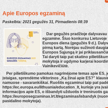
Apie Europos egzaminą
Paskelbta: 2021 gegužės 31, Pirmadienis 08:39
Dar gegužės pradžioje dalyvavau
egzamine. Šiuo konkursu Lietuvoje
Europos diena (gegužės 9 d.). Daly
pirmą kartą. Norėjau sužinoti daugi
Europos Sąjungą ir jai priklausanči
Tai daryti taip pat skatino pilietišk
mokytoja ir ugdymo karjerai koordin
Vainikevičiūtė.
Per pilietiškumo pamokas nagrinėjome temas apie ES, j
įstaigas, sprendėme viktorinos ,,Ką žinai apie ES?" klausi
namuose - savarankiškai. Ruoštis egzaminui taip pat padė
https://ec.europa.eu/lithuania/education_lt, kurioje yra įvai
informacijos apie ES, o išbandyti užduotis ir treniruotis ga
https://europosegzaminas.lrt.lt/egzaminas/isbandyk (nuo
pasidalino mokytoja).