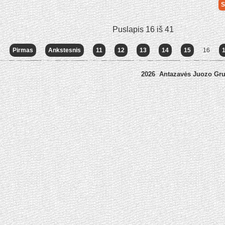
S
Puslapis 16 iš 41
Pirmas
Ankstesnis
11
12
13
14
15
16
2026 Antazavės Juozo Gr