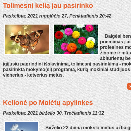
Tolimesnį kelią jau pasirinko
Paskelbta: 2021 rugpjūčio 27, Penktadienis 20:42
Baigėsi ben
priėmimas į au
profesines mo
žinome ir mūs
abiturientų be
įgijusių pagrindinį išslavinimą, tolimesnį pasirinkimą - mok
pasirinktą mokymo(si) programą, kurią mokiniai studijuos
vienerius - ketverius metus.
S
Kelionė po Molėtų apylinkes
Paskelbta: 2021 birželio 30, Trečiadienis 11:32
Birželio 22 dieną mokslo metus užbaigė