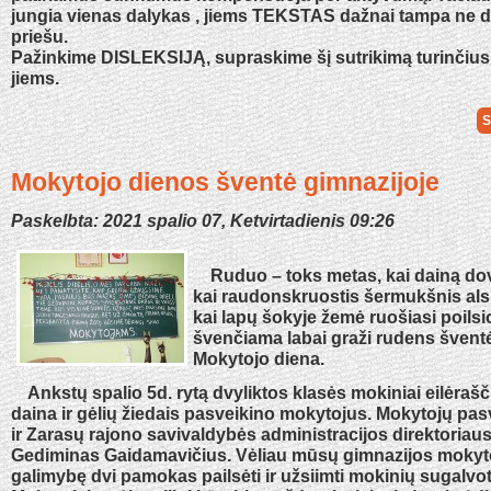
jungia vienas dalykas , jiems TEKSTAS dažnai tampa ne d
priešu.
Pažinkime DISLEKSIJĄ, supraskime šį sutrikimą turinčius
jiems.
S
Mokytojo dienos šventė gimnazijoje
Paskelbta: 2021 spalio 07, Ketvirtadienis 09:26
Ruduo – toks metas, kai dainą dov
kai raudonskruostis šermukšnis alsu
kai lapų šokyje žemė ruošiasi poils
švenčiama labai graži rudens šventė
Mokytojo diena.
Ankstų spalio 5d. rytą dvyliktos klasės mokiniai eilėraš
daina ir gėlių žiedais pasveikino mokytojus. Mokytojų pas
ir Zarasų rajono savivaldybės administracijos direktoria
Gediminas Gaidamavičius. Vėliau mūsų gimnazijos mokyto
galimybę dvi pamokas pailsėti ir užsiimti mokinių sugalvot