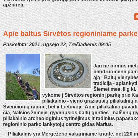
apžiūrėti.
S
Apie baltus Sirvėtos regioniniame parke
Paskelbta: 2021 rugsėjo 22, Trečiadienis 09:05
Jau ne pirmus met
bendruomenė pamin
ąją - Baltų vienybė
tradicija - aplankyti 
Šiemet mes, II g kl.
vykome į Sirvėtos regioninį parką prie K
piliakalnio - vieno gražiausių piliakalnių n
Švenčionių rajone, bet ir Lietuvoje. Apie piliakalnio pavad
čia, Nalšios žemėje, gyvenusios baltų genties - nalšėnų 
piliakalnio archeologinius tyrinėjimus ir radinius papasak
regioninio parko lankytojų centro gidas Marius.
Piliakalnis yra Mergežerio vakariniame krante, net 220 m.