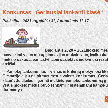
Konkursas ,,Geriausiai lankanti klasė“
Paskelbta: 2021 rugpjūčio 31, Antradienis 11:17
Baigiantis 2020 – 2021mokslo met
pasveikinti visus mūsų gimnazijos moksleivius, įveikusius
mokslo pakopą, pamąstyti apie pasiektus mokymosi rezult
ateičiai.
Pamokų lankomumas – vienas iš kriterijų mokymosi tiksl
Gimnazijoje jau ne pirmus metus vyksta konkursas ,,Geriau
klasė“. Jo tikslas – gerinti mokinių pamokų lankomumą gi
Visus mokslo metus buvo renkami ir sisteminami pamo
duomenys.
S