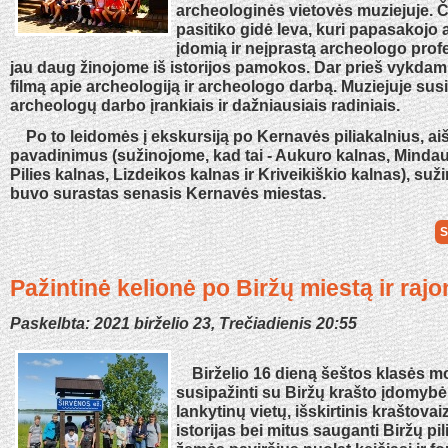
archeologinės vietovės muziejuje. 
pasitiko gidė Ieva, kuri papasakojo a
įdomią ir neįprastą archeologo profes
jau daug žinojome iš istorijos pamokos. Dar prieš vykdam
filmą apie archeologiją ir archeologo darbą. Muziejuje su
archeologų darbo įrankiais ir dažniausiais radiniais.
Po to leidomės į ekskursiją po Kernavės piliakalnius, ai
pavadinimus (sužinojome, kad tai - Aukuro kalnas, Minda
Pilies kalnas, Lizdeikos kalnas ir Kriveikiškio kalnas), suž
buvo surastas senasis Kernavės miestas.
S
Pažintinė kelionė po Biržų miestą ir rajo
Paskelbta: 2021 birželio 23, Trečiadienis 20:55
Birželio 16 dieną šeštos klasės mo
susipažinti su Biržų krašto įdomyb
lankytinų vietų, išskirtinis kraštovaiz
istorijas bei mitus sauganti Biržų pi