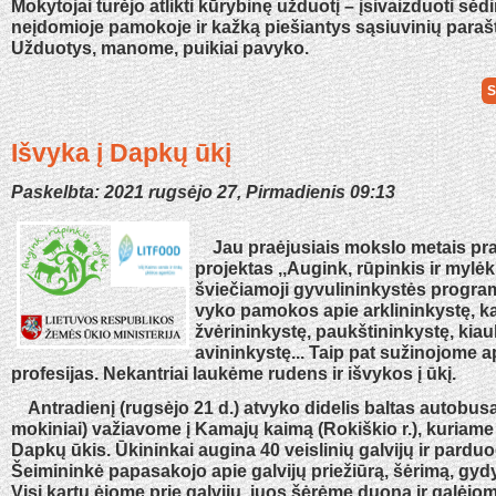
Mokytojai turėjo atlikti kūrybinę užduotį – įsivaizduoti sėd
neįdomioje pamokoje ir kažką piešiantys sąsiuvinių paraš
Užduotys, manome, puikiai pavyko.
S
Išvyka į Dapkų ūkį
Paskelbta: 2021 rugsėjo 27, Pirmadienis 09:13
Jau praėjusiais mokslo metais pra
projektas ,,Augink, rūpinkis ir mylėk'
šviečiamoji gyvulininkystės progra
vyko pamokos apie arklininkystę, ka
žvėrininkystę, paukštininkystę, kiau
avininkystę... Taip pat sužinojome 
profesijas. Nekantriai laukėme rudens ir išvykos į ūkį.
Antradienį (rugsėjo 21 d.) atvyko didelis baltas autobusas
mokiniai) važiavome į Kamajų kaimą (Rokiškio r.), kuriame
Dapkų ūkis. Ūkininkai augina 40 veislinių galvijų ir parduo
Šeimininkė papasakojo apie galvijų priežiūrą, šėrimą, gydy
Visi kartu ėjome prie galvijų, juos šėrėme duona ir galėjom