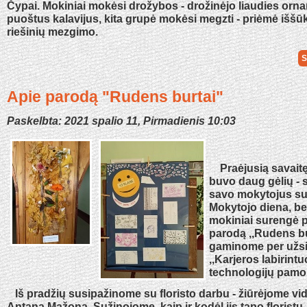
Čypai. Mokiniai mokėsi drožybos - drožinėjo liaudies orn
puoštus kalavijus, kita grupė mokėsi megzti - priėmė iššū
riešinių mezgimo.
S
Apie parodą "Rudens burtai"
Paskelbta: 2021 spalio 11, Pirmadienis 10:03
Praėjusią savaitę
buvo daug gėlių -
savo mokytojus su
Mokytojo diena, be to
mokiniai surengė 
parodą ,,Rudens bu
gaminome per užs
,,Karjeros labirintu
technologijų pamo
Iš pradžių susipažinome su floristo darbu - žiūrėjome vide
Antaną Mažoną. Sužinojome, kaip ir kodėl jis tapo floristu