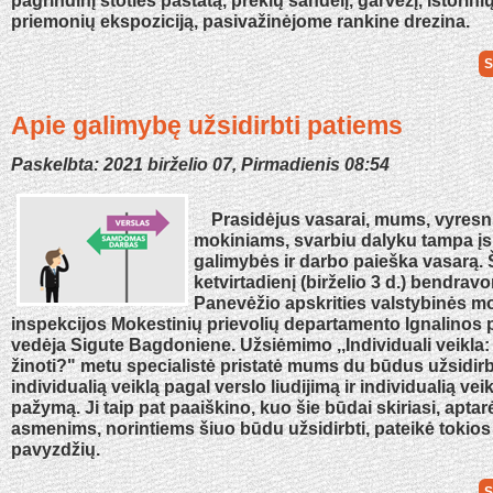
priemonių ekspoziciją, pasivažinėjome rankine drezina.
S
Apie galimybę užsidirbti patiems
Paskelbta: 2021 birželio 07, Pirmadienis 08:54
Prasidėjus vasarai, mums, vyresni
mokiniams, svarbiu dalyku tampa įs
galimybės ir darbo paieška vasarą. 
ketvirtadienį (birželio 3 d.) bendrav
Panevėžio apskrities valstybinės m
inspekcijos Mokestinių prievolių departamento Ignalinos 
vedėja Sigute Bagdoniene. Užsiėmimo ,,Individuali veikla: 
žinoti?" metu specialistė pristatė mums du būdus užsidirb
individualią veiklą pagal verslo liudijimą ir individualią vei
pažymą. Ji taip pat paaiškino, kuo šie būdai skiriasi, apta
asmenims, norintiems šiuo būdu užsidirbti, pateikė tokios
pavyzdžių.
S