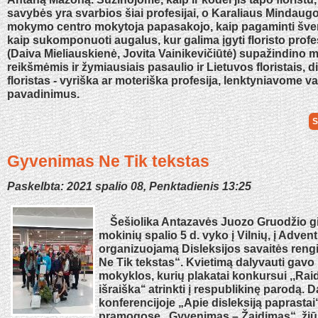
savybės yra svarbios šiai profesijai, o Karaliaus Mindaugo
mokymo centro mokytoja papasakojo, kaip pagaminti šven
kaip sukomponuoti augalus, kur galima įgyti floristo profe
(Daiva Mieliauskienė, Jovita Vainikevičiūtė) supažindino 
reikšmėmis ir žymiausiais pasaulio ir Lietuvos floristais, 
floristas - vyriška ar moteriška profesija, lenktyniavome v
pavadinimus.
S
Gyvenimas Ne Tik tekstas
Paskelbta: 2021 spalio 08, Penktadienis 13:25
Šešiolika Antazavės Juozo Gruodžio g
mokinių spalio 5 d. vyko į Vilnių, į Adven
organizuojamą Disleksijos savaitės ren
Ne Tik tekstas“. Kvietimą dalyvauti gavo
mokyklos, kurių plakatai konkursui ,,Raid
išraiška‘‘ atrinkti į respublikinę parodą.
konferencijoje „Apie disleksiją paprastai
pramogose „Gyvenimas – Žaidimas“, žiū