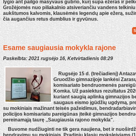
lygio ant pailgo masyvaus gubrio, kurį supa ežeras ir pe
Grožėjomės nuo piliakalnio atsiveriančiu vandens telkiniu
aukštumos kalvomis, klausėmės legendų apie ežerą, suži
čia augančius retus dumblius ir gyvūnus.
S
Esame saugiausia mokykla rajone
Paskelbta: 2021 rugsėjo 16, Ketvirtadienis 08:29
Rugsėjo 15 d. (trečiadienį) Antaz
Gruodžio gimnazijoje lankėsi Zarasų
komisariato bendruomenės pareigū
Komka. Už pasiektus rezultatus 202
kuriant saugią aplinką gimnazijos 
saugaus eismo įgūdžių ugdymą, pre
su mokiniais mažinant teisės pažeidimus, bendradarbiav
policijos komisariatu pareigūnas įteikė gimnazijos bendr
pereinamąją taurę ,,Saugiausia rajono mokykla".
Buvome nudžiuginti ne tik gera naujiena, bet ir nuošird
bendravimu su mokiniais. Pradinių klasių moksleiviams (1 i