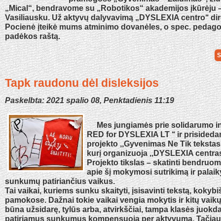
„Mical“, bendravome su „Robotikos“ akademijos įkūrėju –
Vasiliausku. Už aktyvų dalyvavimą „DYSLEXIA centro‘‘ dir
Pocienė įteikė mums atminimo dovanėles, o spec. pedagog
padėkos raštą.
S
Tapk raudonu dėl disleksijos
Paskelbta: 2021 spalio 08, Penktadienis 11:19
Mes jungiamės prie solidarumo ini
RED for DYSLEXIA LT ‘‘ ir prisideda
projekto ,,Gyvenimas Ne Tik teksta
kurį organizuoja ,,DYSLEXIA centras
Projekto tikslas – skatinti bendruom
apie šį mokymosi sutrikimą ir palaik
sunkumų patiriančius vaikus.
Tai vaikai, kuriems sunku skaityti, įsisavinti tekstą, kokybi
pamokose. Dažnai tokie vaikai vengia mokytis ir kitų vaik
būna užsidarę, tylūs arba, atvirkščiai, tampa klasės juokda
patiriamus sunkumus kompensuoja per aktyvumą. Tačiau 