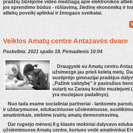
pradžių žiūrėjome video medžiagą apie elektronikos atliek
jos sprendimo būdus - rūšiavimą, žiedinę ekonomiką ir tva
atliekų poveikį aplinkai ir žmogaus sveikatai.
S
Veiklos Amatų centre Antazavės dvare
Paskelbta: 2021 spalio 18, Pirmadienis 10:04
Draugystė su Amatų centru Antaz
užsimezgė jau prieš keletą metų. Dar 
sustiprėjo gimnazijai pradėjus dalyv
,,Pažink valstybę" ir pasirašius be
sutartį su Zarasų krašto muziejumi
yra muziejaus padalinys).
Nuo tada esame socialiniai partneriai - lankomės parod
ir uždarymuose, edukaciniuose užsiėmimuose, susitikim
amatininkais, stebime įvairių amatų demonstravimą.
Dar rugsėjo mėnesį II g klasės mokiniai dalyvavo eduka
užsiėmimuose Amatų centre, kuriuos vedė amatininkai Eri