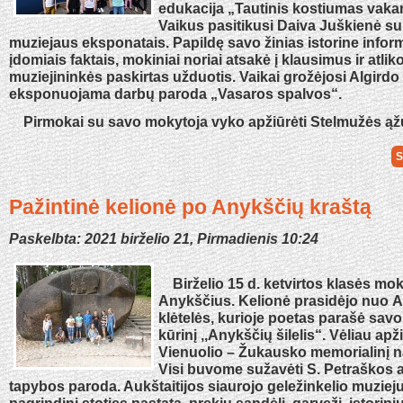
edukacija „Tautinis kostiumas vakar 
Vaikus pasitikusi Daiva Juškienė s
muziejaus eksponatais. Papildę savo žinias istorine inform
įdomiais faktais, mokiniai noriai atsakė į klausimus ir atlik
muziejininkės paskirtas užduotis. Vaikai grožėjosi Algird
eksponuojama darbų paroda „Vasaros spalvos“.
Pirmokai su savo mokytoja vyko apžiūrėti Stelmužės ąž
S
Pažintinė kelionė po Anykščių kraštą
Paskelbta: 2021 birželio 21, Pirmadienis 10:24
Birželio 15 d. ketvirtos klasės moki
Anykščius. Kelionė prasidėjo nuo 
klėtelės, kurioje poetas parašė savo
kūrinį ,,Anykščių šilelis“. Vėliau ap
Vienuolio – Žukausko memorialinį n
Visi buvome sužavėti S. Petraškos
tapybos paroda. Aukštaitijos siaurojo geležinkelio muzie
pagrindinį stoties pastatą, prekių sandėlį, garvežį, istorini